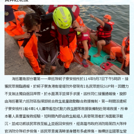
海巡署南部分署第一一岸巡隊蚵子寮安檢所於114年9月7日下午5時許，接
獲民眾親臨通報，於蚵子寮漁港南堤堤防外發現有1名民眾遊玩SUP時，因體力
不支無法獨自返回岸際，於水面漂浮並揮手求援，該所同仁接獲通報後，旋即
由海巡署第六巡防區指揮部統合救生能量啟動聯合救援機制，第一時間派遣蚵
子寮安檢所1艇4車14人攜帶遙控式動力救生圈等救援裝備馳赴現場救援，所幸
本署人員豐富搜救經驗，短時間內即由救生艇組人員發現溺者於海面載浮載
沉，並成功將該民眾救至艇上並返回安檢所，經高雄市政府消防局第四大隊梓
官消防分隊初步檢傷，該民眾意識清晰僅身體有多處擦傷，後續送往國軍左營