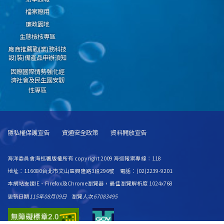
檔案應用
廉政園地
生態檢核專區
廠商推薦勤(業)務科技
設(裝)備產品申辦須知
因應國際情勢強化經
濟社會及民生國安韌
性專區
隱私權保護宣告
資通安全政策
資料開放宣告
海洋委員會海巡署版權所有 copyright 2009 海巡報案專線：118
地址：116080台北市文山區興隆路3段296號 電話：(02)2239-9201
本網站支援IE、Firefox及Chrome瀏覽器，最佳瀏覽解析度 1024x768
更新日期
115年08月09日
瀏覽人次
67083495