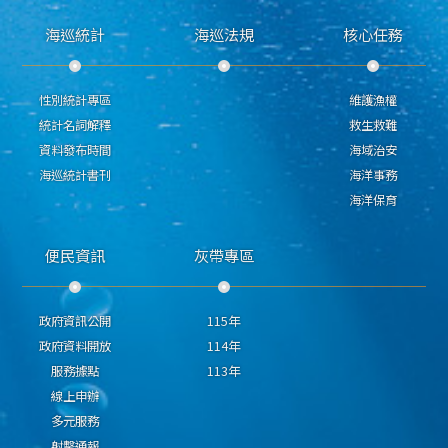
海巡統計
海巡法規
核心任務
性別統計專區
維護漁權
統計名詞解釋
救生救難
資料發布時間
海域治安
海巡統計書刊
海洋事務
海洋保育
便民資訊
灰帶專區
政府資訊公開
115年
政府資料開放
114年
服務據點
113年
線上申辦
多元服務
射擊通報