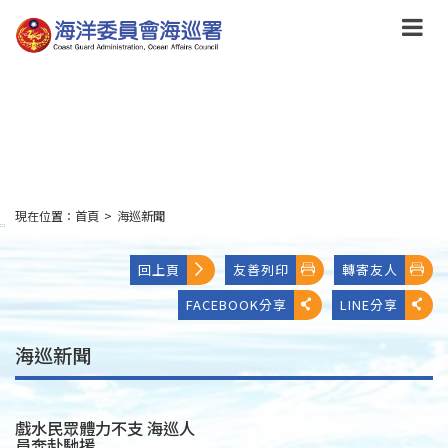
跳
到
主
要
內
容
Skip
to
main
content
現在位置：
首頁
>
海巡新聞
:::
回上頁
友善列印
轉寄友人
FACEBOOK分享
LINE分享
海巡新聞
戲水民眾體力不支 海巡人
員奔赴馳援