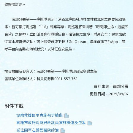
總醫院診治。
南部分署第一一岸巡隊表示：港區或岸際發現救生救難或民眾需要協助情
事，皆可撥打海巡署「118」報案專線，海巡署將秉持著「時間即生命，速度即
希望」之精神，立即派員進行救援任務，確保民眾生命、財產安全；民眾如欲
從事水域遊憩活動，可上網登錄或下載「Go Ocean」海洋資訊平台App，參
考平台內各縣市海域狀況，以降低危安風險。
權責機關及發言人：南部分署第一一岸巡隊邱品家參謀主任
發稿單位及聯絡人：科員何源振0931-557-768
資料來源：
南部分署
更新日期：
2025/09/07
附件下載
協助救援民眾實施初步檢傷
高雄市政府消防局救護員實施檢傷及包紮
送往國軍左營總醫院診治