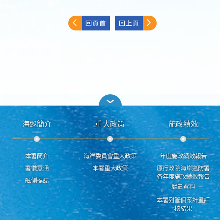
回頁首
回上頁
海巡簡介
重大政策
施政績效
本署簡介
海洋委員會重大政策
年度施政績效報告
署徽意涵
本署重大政策
原行政院海岸巡防署
各年度施政績效報告
舷側標誌
歷史資料
本署列管個案計畫評
核結果