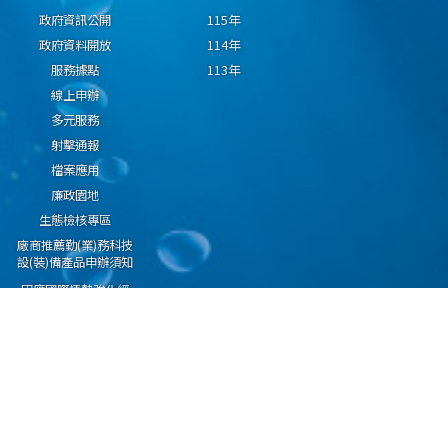
政府資訊公開
115年
政府資料開放
114年
服務據點
113年
線上申辦
多元服務
射擊通報
檔案應用
廉政園地
生態檢核專區
廠商推薦勤(業)務科技
設(裝)備產品申辦須知
因應國際情勢強化經
濟社會及民生國安韌
性專區
隱私權保護宣告
資通安全政策
資料開放宣告