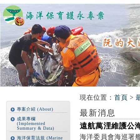
:::
:::
現在位置
：
首頁
>
專案介紹 (About)
最新消息
成果專欄
(Implemented
遠航萬浬維護公
Summary & Data)
海洋委員會海巡署艦
海洋保育法規 (Marine