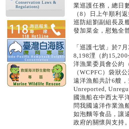
Conservation Laws &
業巡護任務，總日數計
Regulations)
（8）日上午順利
巡防組劉副組長及
發加菜金，慰勉全
「巡護七號」於7月
8,198浬（約15
洋漁業委員會公約（
（WCPFC）袋狀
遠洋漁船共計6艘，查
Unreported, 
國漁船在中西太平
問我國遠洋作業漁
如泡麵等食品，讓
政府的關懷與支持