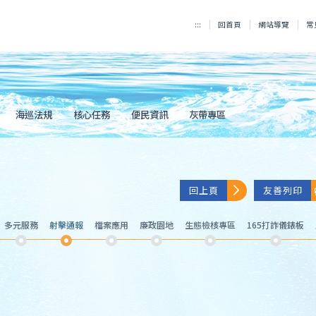
:::
回首頁
網站導覽
常
海巡法規
核心任務
便民資訊
灰帶專區
回上頁
友善列印
多元服務
射擊通報
檔案應用
廉政園地
生態檢核專區
165打詐儀錶板