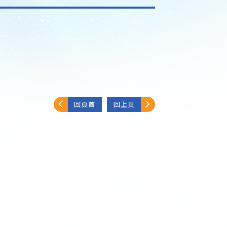
回頁首
回上頁