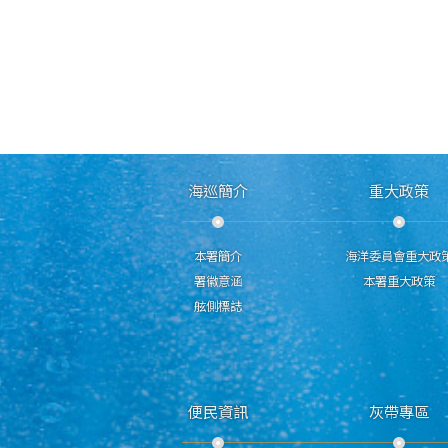
海巡簡介
重大政策
本署簡介
海洋委員會重大政
署徽意涵
本署重大政策
舷側標誌
便民資訊
灰帶專區