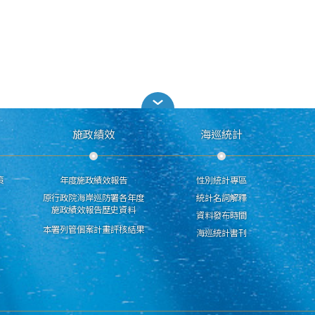
施政績效
海巡統計
策
年度施政績效報告
性別統計專區
原行政院海岸巡防署各年度
統計名詞解釋
施政績效報告歷史資料
資料發布時間
本署列管個案計畫評核結果
海巡統計書刊