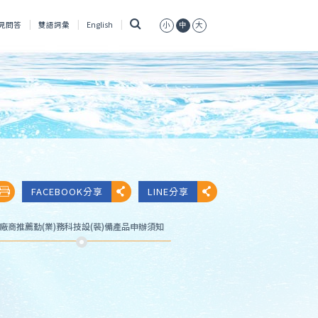
搜
見問答
雙語詞彙
English
小
中
大
尋
FACEBOOK分享
LINE分享
廠商推薦勤(業)務科技設(裝)備產品申辦須知