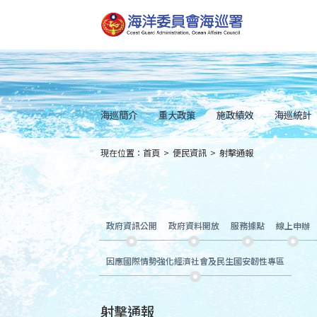
跳
到
主
要
內
容
Skip
to
main
content
海巡簡介
重大政策
施政績效
海巡統計
現在位置：
首頁
>
便民資訊
>
射擊通報
:::
政府資訊公開
政府資料開放
服務據點
線上申辦
因應國際情勢強化經濟社會及民生國安韌性專區
射擊通報