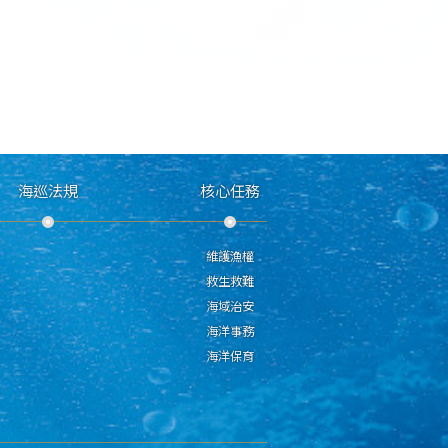
海巡法規
核心任務
維護漁權
救生救難
海域治安
海洋事務
海洋保育