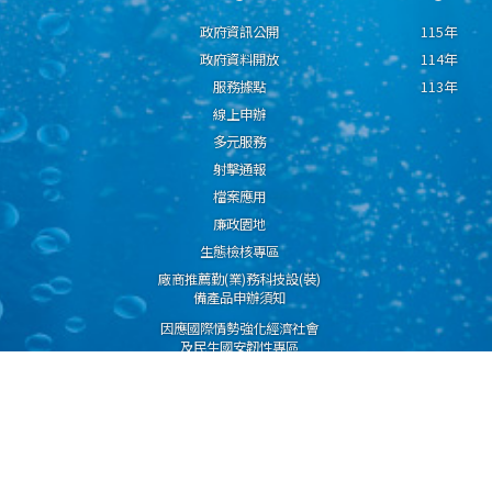
政府資訊公開
115年
政府資料開放
114年
服務據點
113年
線上申辦
多元服務
射擊通報
檔案應用
廉政園地
生態檢核專區
廠商推薦勤(業)務科技設(裝)
備產品申辦須知
因應國際情勢強化經濟社會
及民生國安韌性專區
隱私權保護宣告
資通安全政策
資料開放宣告