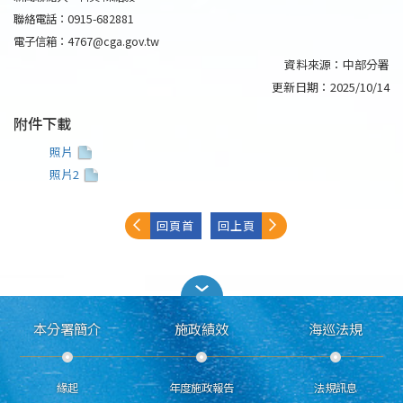
聯絡電話：0915-682881
電子信箱：4767@cga.gov.tw
資料來源：
中部分署
更新日期：
2025/10/14
附件下載
照片
照片2
回頁首
回上頁
本分署簡介
施政績效
海巡法規
緣起
年度施政報告
法規訊息