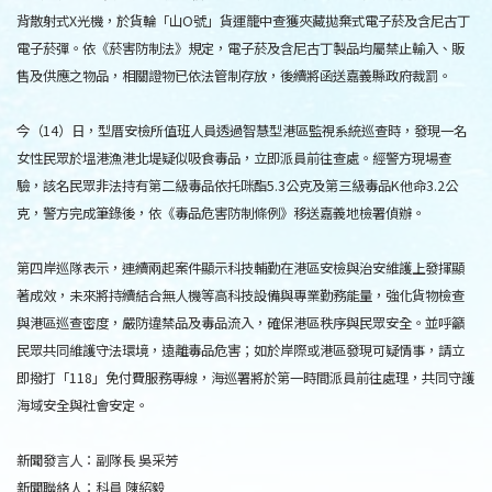
背散射式X光機，於貨輪「山O號」貨運籠中查獲夾藏拋棄式電子菸及含尼古丁
電子菸彈。依《菸害防制法》規定，電子菸及含尼古丁製品均屬禁止輸入、販
售及供應之物品，相關證物已依法管制存放，後續將函送嘉義縣政府裁罰。
今（14）日，型厝安檢所值班人員透過智慧型港區監視系統巡查時，發現一名
女性民眾於塭港漁港北堤疑似吸食毒品，立即派員前往查處。經警方現場查
驗，該名民眾非法持有第二級毒品依托咪酯5.3公克及第三級毒品K他命3.2公
克，警方完成筆錄後，依《毒品危害防制條例》移送嘉義地檢署偵辦。
第四岸巡隊表示，連續兩起案件顯示科技輔勤在港區安檢與治安維護上發揮顯
著成效，未來將持續結合無人機等高科技設備與專業勤務能量，強化貨物檢查
與港區巡查密度，嚴防違禁品及毒品流入，確保港區秩序與民眾安全。並呼籲
民眾共同維護守法環境，遠離毒品危害；如於岸際或港區發現可疑情事，請立
即撥打「118」免付費服務專線，海巡署將於第一時間派員前往處理，共同守護
海域安全與社會安定。
新聞發言人：副隊長 吳采芳
新聞聯絡人：科員 陳紹毅