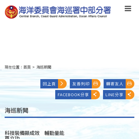
跳
到
主
要
內
容
Skip
to
main
content
現在位置：
首頁
>
海巡新聞
:::
回上頁
友善列印
轉寄友人
FACEBOOK分享
LINE分享
海巡新聞
科技裝備顯成效 輔勤量能
再立功