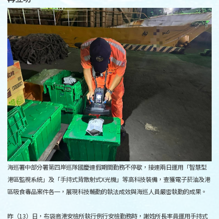
海巡署中部分署第四岸巡隊國慶連假期間勤務不停歇，接連兩日運用「智慧型
港區監視系統」及「手持式背散射式X光機」等高科技裝備，查獲電子菸油及港
區吸食毒品案件各一，展現科技輔勤的執法成效與海巡人員嚴密執勤的成果。
昨（13）日，布袋商港安檢所執行例行安檢勤務時，謝姓所長率員運用手持式