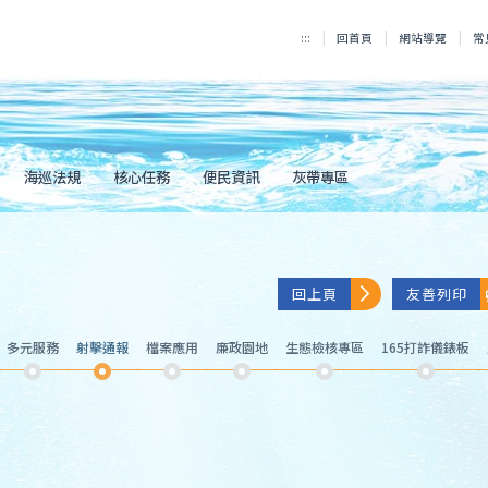
:::
回首頁
網站導覽
常
海巡法規
核心任務
便民資訊
灰帶專區
回上頁
友善列印
多元服務
射擊通報
檔案應用
廉政園地
生態檢核專區
165打詐儀錶板