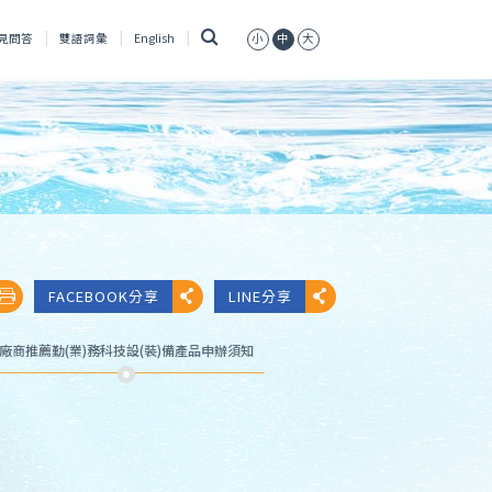
搜
見問答
雙語詞彙
English
小
中
大
尋
FACEBOOK分享
LINE分享
廠商推薦勤(業)務科技設(裝)備產品申辦須知