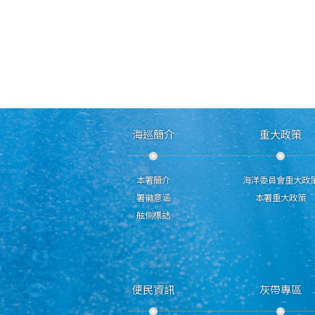
海巡簡介
重大政策
本署簡介
海洋委員會重大政
署徽意涵
本署重大政策
舷側標誌
便民資訊
灰帶專區