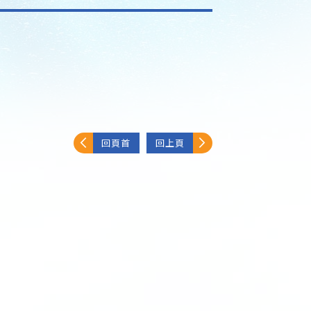
回頁首
回上頁