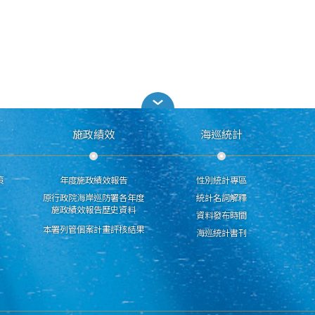
施政績效
海巡統計
策
年度施政績效報告
性別統計專區
原行政院海岸巡防署各年度
統計名詞解釋
施政績效報告歷史資料
資料發布時間
本署列管個案計畫評核結果
海巡統計書刊