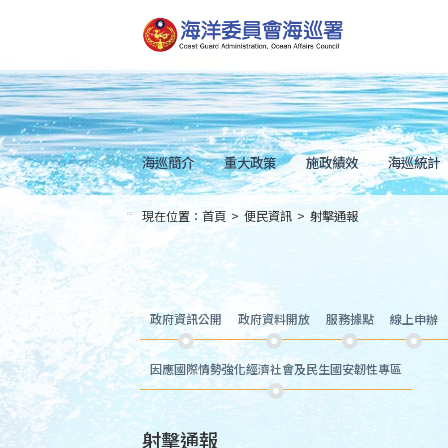
跳
到
主
要
內
容
Skip
to
main
content
海巡簡介
重大政策
施政績效
海巡統計
現在位置：
首頁
>
便民資訊
>
射擊通報
:::
政府資訊公開
政府資料開放
服務據點
線上申辦
因應國際情勢強化經濟社會及民生國安韌性專區
射擊通報