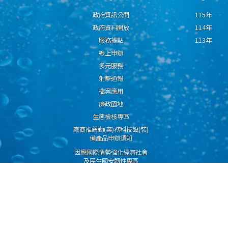
政府資訊公開
115年
政府資料開放
114年
服務據點
113年
線上申辦
多元服務
射擊通報
檔案應用
廉政園地
生態檢核專區
廠商推薦勤(業)務科技設(裝)
備產品申辦須知
因應國際情勢強化經濟社會
及民生國安韌性專區
隱私權保護宣告
資通安全政策
資料開放宣告