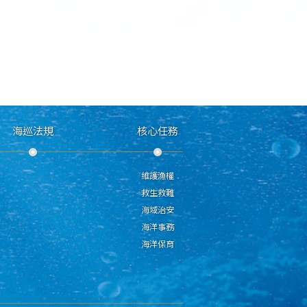
海巡法規
核心任務
維護漁權
救生救難
海域治安
海洋事務
海洋保育