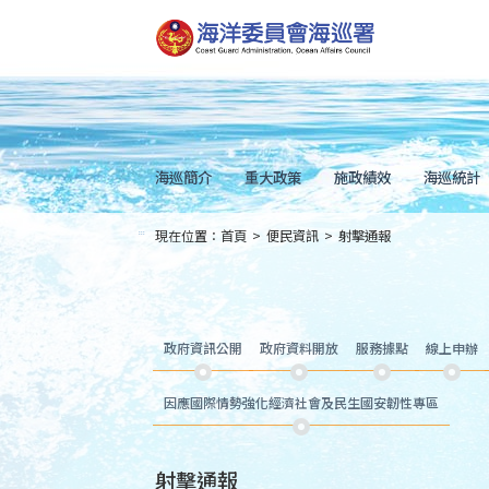
跳
到
主
要
內
容
Skip
to
main
content
海巡簡介
重大政策
施政績效
海巡統計
現在位置：
首頁
>
便民資訊
>
射擊通報
:::
政府資訊公開
政府資料開放
服務據點
線上申辦
因應國際情勢強化經濟社會及民生國安韌性專區
射擊通報