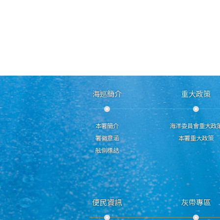
海巡簡介
重大政策
本署簡介
海洋委員會重大政
署徽意涵
本署重大政策
舷側標誌
便民資訊
灰帶專區