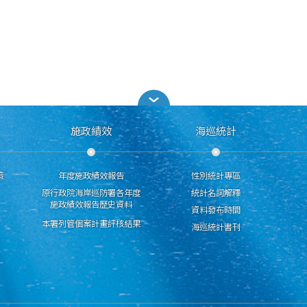
施政績效
海巡統計
策
年度施政績效報告
性別統計專區
原行政院海岸巡防署各年度
統計名詞解釋
施政績效報告歷史資料
資料發布時間
本署列管個案計畫評核結果
海巡統計書刊