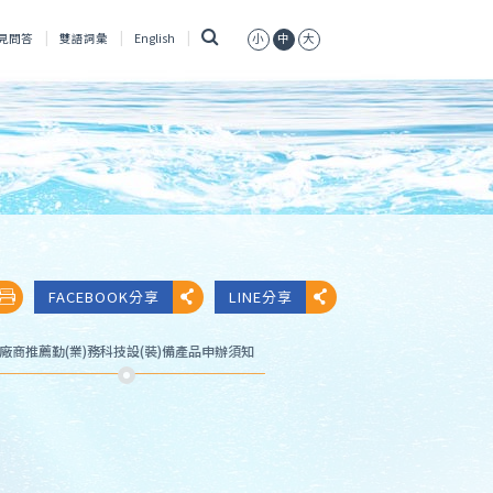
搜
見問答
雙語詞彙
English
小
中
大
尋
FACEBOOK分享
LINE分享
廠商推薦勤(業)務科技設(裝)備產品申辦須知