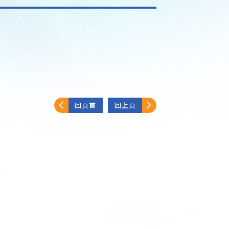
回頁首
回上頁