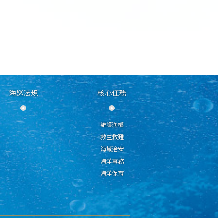
海巡法規
核心任務
維護漁權
救生救難
海域治安
海洋事務
海洋保育