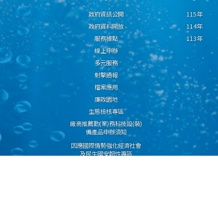
政府資訊公開
115年
政府資料開放
114年
服務據點
113年
線上申辦
多元服務
射擊通報
檔案應用
廉政園地
生態檢核專區
廠商推薦勤(業)務科技設(裝)
備產品申辦須知
因應國際情勢強化經濟社會
及民生國安韌性專區
隱私權保護宣告
資通安全政策
資料開放宣告