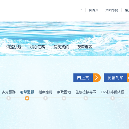
:::
回首頁
網站導覽
常
海巡法規
核心任務
便民資訊
灰帶專區
回上頁
友善列印
多元服務
射擊通報
檔案應用
廉政園地
生態檢核專區
165打詐儀錶板