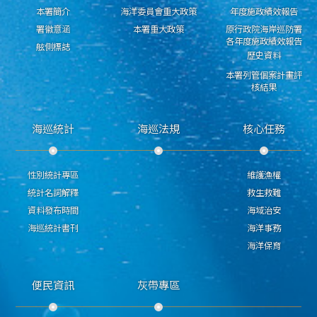
本署簡介
海洋委員會重大政策
年度施政績效報告
署徽意涵
本署重大政策
原行政院海岸巡防署
各年度施政績效報告
舷側標誌
歷史資料
本署列管個案計畫評
核結果
海巡統計
海巡法規
核心任務
性別統計專區
維護漁權
統計名詞解釋
救生救難
資料發布時間
海域治安
海巡統計書刊
海洋事務
海洋保育
便民資訊
灰帶專區