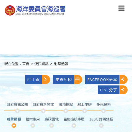
跳
到
主
要
內
容
Skip
to
main
content
現在位置：
首頁
>
便民資訊
>
射擊通報
:::
回上頁
友善列印
FACEBOOK分享
LINE分享
政府資訊公開
政府資料開放
服務據點
線上申辦
多元服務
射擊通報
檔案應用
廉政園地
生態檢核專區
165打詐儀錶板