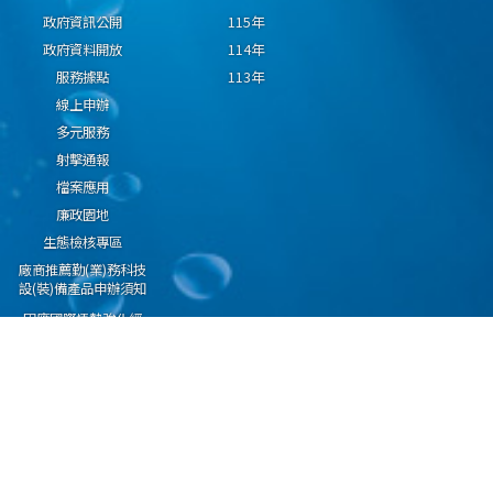
政府資訊公開
115年
政府資料開放
114年
服務據點
113年
線上申辦
多元服務
射擊通報
檔案應用
廉政園地
生態檢核專區
廠商推薦勤(業)務科技
設(裝)備產品申辦須知
因應國際情勢強化經
濟社會及民生國安韌
性專區
隱私權保護宣告
資通安全政策
資料開放宣告