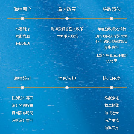
海巡簡介
重大政策
施政績效
本署簡介
海洋委員會重大政策
年度施政績效報告
署徽意涵
本署重大政策
原行政院海岸巡防署
各年度施政績效報告
舷側標誌
歷史資料
本署列管個案計畫評
核結果
海巡統計
海巡法規
核心任務
性別統計專區
維護漁權
統計名詞解釋
救生救難
資料發布時間
海域治安
海巡統計書刊
海洋事務
海洋保育