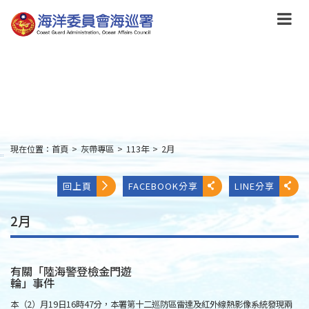
跳
到
主
要
內
容
Skip
to
main
content
現在位置：
首頁
>
灰帶專區
>
113年
>
2月
:::
回上頁
FACEBOOK分享
LINE分享
2月
有關「陸海警登檢金門遊
輪」事件
本（2）月19日16時47分，本署第十二巡防區雷達及紅外線熱影像系統發現兩