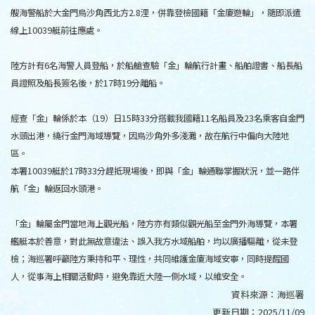
艘海警船於大金門烏沙角西北方2.8浬，併靠登檢國籍「金廈遊輪」，隨即派遣
線上10039艇前往應處。
陸方計有6名海警人員登船，於船艙查驗「金」輪航行計畫、船舶證書、船長船
員證照及船長簽名後，於17時19分離船。
經查「金」輪係於本（19）日15時33分搭載我國籍11名船員及23名乘客自金門
水頭出港，繞行金門海域導覽，因烏沙角外多淺灘，故在航行中偏向大陸地
區。
本署10039艇於17時33分趕抵現場後，即與「金」輪通聯掌握狀況，並一路伴
航「金」輪返回水頭港。
「金」輪屬金門當地海上觀光船，陸方亦有類似觀光船至金門外海導覽，本署
艦艇本於善意，對此無故意違法、誤入我方水域船舶，均以廣播驅離，從未登
檢；海巡署呼籲陸方秉持和平、理性，共同維護金廈海域安寧，同時提醒國
人，從事海上相關活動時，避免靠近大陸一側水域，以維安全。
資料來源：
海巡署
更新日期：
2025/11/09