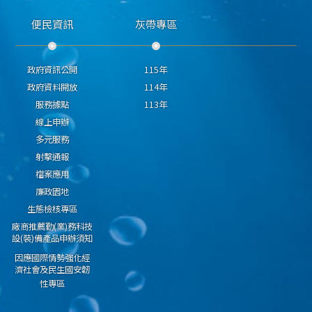
便民資訊
灰帶專區
政府資訊公開
115年
政府資料開放
114年
服務據點
113年
線上申辦
多元服務
射擊通報
檔案應用
廉政園地
生態檢核專區
廠商推薦勤(業)務科技
設(裝)備產品申辦須知
因應國際情勢強化經
濟社會及民生國安韌
性專區