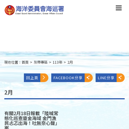
跳
到
主
要
內
容
Skip
to
main
content
現在位置：
首頁
>
灰帶專區
>
113年
>
2月
:::
回上頁
FACEBOOK分享
LINE分享
2月
有關2月18日報載「陸喊常
態化巡查廈金海域 金門漁
民忐忑出海！吐無奈心聲」
案