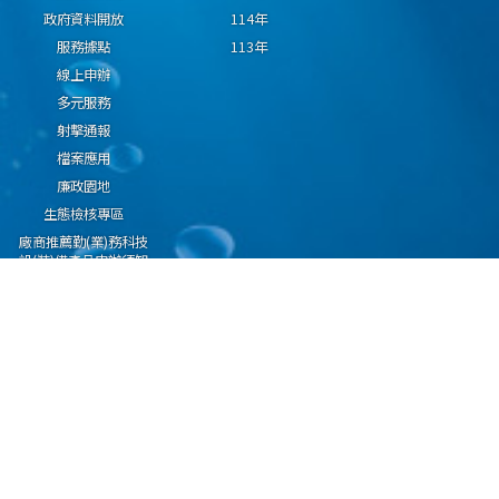
政府資料開放
114年
服務據點
113年
線上申辦
多元服務
射擊通報
檔案應用
廉政園地
生態檢核專區
廠商推薦勤(業)務科技
設(裝)備產品申辦須知
因應國際情勢強化經
濟社會及民生國安韌
性專區
隱私權保護宣告
資通安全政策
資料開放宣告
海洋委員會海巡署版權所有 copyright 2009 海巡報案專線：118