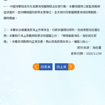
一、 中國海警局宣布在金廈海域展開執法巡查行動，本署除運用三道監偵幕綿
密偵蒐外，並持續與國防部等友軍單位，全天候共同掌握周遭海域目標動態，
適時應處。
二、 本署依法維護漁民海上作業安全，仍將依循理性原則，完成常態性巡護任
務。本署執行海上急難救助更沒有國籍之分，「哪裡需要海巡，海巡就在那
裡」。本署各項勤務均正常派遣，務必使漁民朋友安心，讓國人放心。
資料來源：
海巡署
更新日期：
2025/11/09
回頁首
回上頁