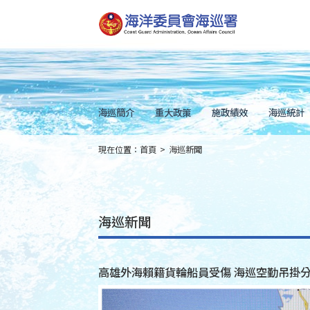
跳
到
主
要
內
容
Skip
to
main
content
海巡簡介
重大政策
施政績效
海巡統計
現在位置：
首頁
>
海巡新聞
:::
海巡新聞
高雄外海賴籍貨輪船員受傷 海巡空勤吊掛