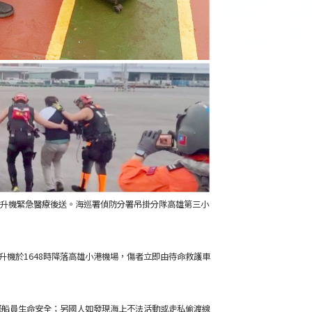
請求直升機緊急醫療後送。海巡署偵防分署吊掛分隊高雄第三小
升機於1648時降落高雄小港機場，傷者立即由待命救護車
際船員生命安全；另國人如發現海上不法活動或走私偷渡線