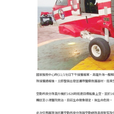
國家搜救中心昨(11/19)日下午接獲報案，高雄外海一艘
隊接獲通報後，立即整裝出發並攜帶醫療救護器材，搭乘
空勤吊掛分隊直升機於1626時抵達目標船隻上空，並於
轉送至小港醫院救治，目前生命徵象穩定，無生命危險。
此次任務展現海巡署空勤吊掛分隊與空勤總隊高度默契及