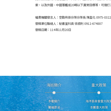
索，以及外國、中國軍艦或20噸以下異常目標等，可撥打
權責機關發言人：空勤吊掛分隊分隊長 陳盈化 0975-0322
發稿單位聯絡人：秘書室科員 徐順利 0912-674887
發稿日期：114年11月20日
海巡簡介
重大政策
本署簡介
海洋委員會重大政
署徽意涵
本署重大政策