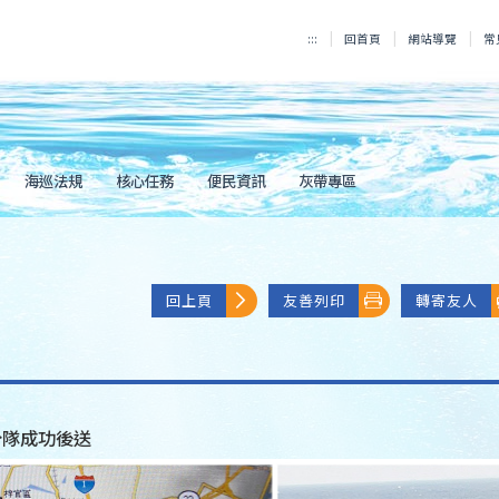
:::
回首頁
網站導覽
常
海巡法規
核心任務
便民資訊
灰帶專區
回上頁
友善列印
轉寄友人
分隊成功後送