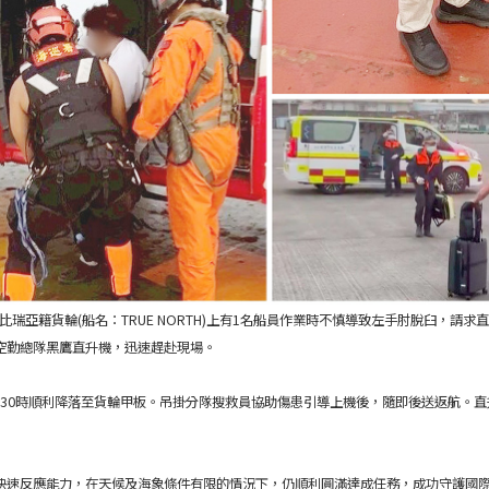
賴比瑞亞籍貨輪(船名：TRUE NORTH)上有1名船員作業時不慎導致左手肘脫臼，
空勤總隊黑鷹直升機，迅速趕赴現場。
1630時順利降落至貨輪甲板。吊掛分隊搜救員協助傷患引導上機後，隨即後送返航。直
快速反應能力，在天候及海象條件有限的情況下，仍順利圓滿達成任務，成功守護國