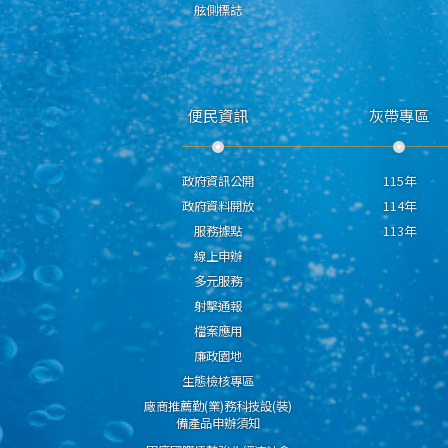
舷側標誌
便民資訊
灰帶專區
政府資訊公開
115年
政府資料開放
114年
服務據點
113年
線上申辦
多元服務
射擊通報
檔案應用
廉政園地
生態檢核專區
廠商推薦勤(業)務科技設(裝)
備產品申辦須知