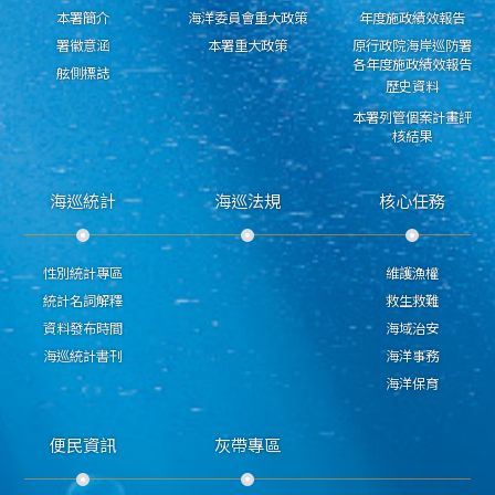
本署簡介
海洋委員會重大政策
年度施政績效報告
署徽意涵
本署重大政策
原行政院海岸巡防署
各年度施政績效報告
舷側標誌
歷史資料
本署列管個案計畫評
核結果
海巡統計
海巡法規
核心任務
性別統計專區
維護漁權
統計名詞解釋
救生救難
資料發布時間
海域治安
海巡統計書刊
海洋事務
海洋保育
便民資訊
灰帶專區