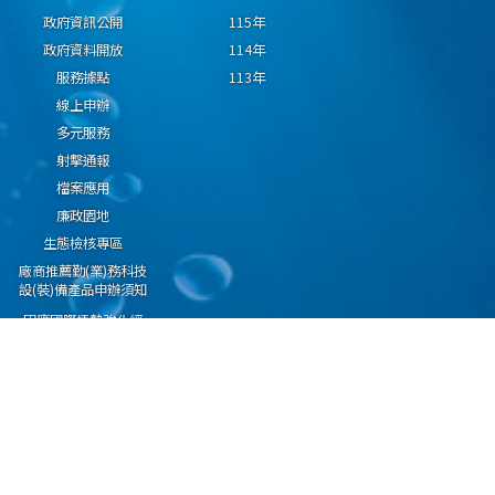
政府資訊公開
115年
政府資料開放
114年
服務據點
113年
線上申辦
多元服務
射擊通報
檔案應用
廉政園地
生態檢核專區
廠商推薦勤(業)務科技
設(裝)備產品申辦須知
因應國際情勢強化經
濟社會及民生國安韌
性專區
隱私權保護宣告
資通安全政策
資料開放宣告