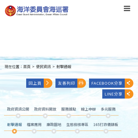
跳
到
主
要
內
容
Skip
to
main
content
現在位置：
首頁
>
便民資訊
>
射擊通報
:::
回上頁
友善列印
FACEBOOK分享
LINE分享
政府資訊公開
政府資料開放
服務據點
線上申辦
多元服務
射擊通報
檔案應用
廉政園地
生態檢核專區
165打詐儀錶板