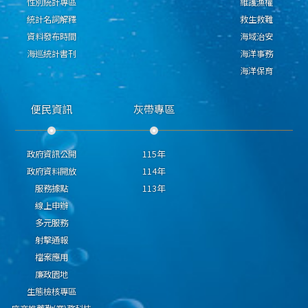
性別統計專區
維護漁權
統計名詞解釋
救生救難
資料發布時間
海域治安
海巡統計書刊
海洋事務
海洋保育
便民資訊
灰帶專區
政府資訊公開
115年
政府資料開放
114年
服務據點
113年
線上申辦
多元服務
射擊通報
檔案應用
廉政園地
生態檢核專區