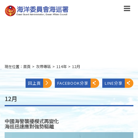
跳
到
主
要
內
容
Skip
to
main
content
現在位置：
首頁
>
灰帶專區
>
114年
>
12月
:::
回上頁
FACEBOOK分享
LINE分享
12月
中國海警襲擾模式再變化
海巡迅速應對強勢驅離