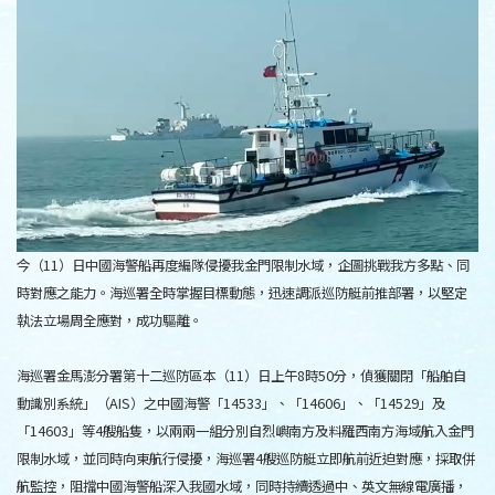
今（11）日中國海警船再度編隊侵擾我金門限制水域，企圖挑戰我方多點、同
時對應之能力。海巡署全時掌握目標動態，迅速調派巡防艇前推部署，以堅定
執法立場周全應對，成功驅離。
海巡署金馬澎分署第十二巡防區本（11）日上午8時50分，偵獲關閉「船舶自
動識別系統」（AIS）之中國海警「14533」、「14606」、「14529」及
「14603」等4艘船隻，以兩兩一組分別自烈嶼南方及料羅西南方海域航入金門
限制水域，並同時向東航行侵擾，海巡署4艘巡防艇立即航前近迫對應，採取併
航監控，阻擋中國海警船深入我國水域，同時持續透過中、英文無線電廣播，