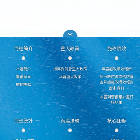
海巡簡介
重大政策
施政績效
本署簡介
海洋委員會重大政策
年度施政績效報告
署徽意涵
本署重大政策
原行政院海岸巡防署
各年度施政績效報告
舷側標誌
歷史資料
本署列管個案計畫評
核結果
海巡統計
海巡法規
核心任務