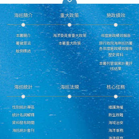
海巡簡介
重大政策
施政績效
本署簡介
海洋委員會重大政策
年度施政績效報告
署徽意涵
本署重大政策
原行政院海岸巡防署
各年度施政績效報告
舷側標誌
歷史資料
本署列管個案計畫評
核結果
海巡統計
海巡法規
核心任務
性別統計專區
維護漁權
統計名詞解釋
救生救難
資料發布時間
海域治安
海巡統計書刊
海洋事務
海洋保育