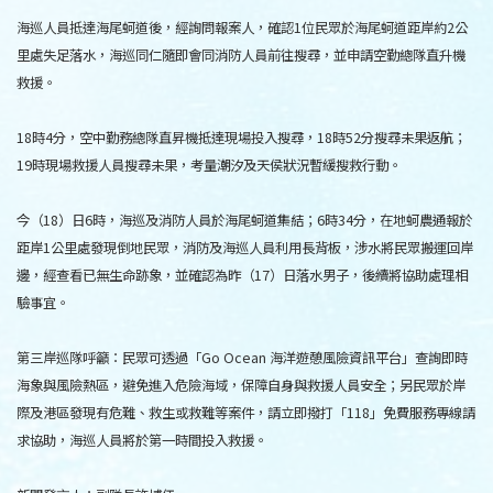
海巡人員抵達海尾蚵道後，經詢問報案人，確認1位民眾於海尾蚵道距岸約2公
里處失足落水，海巡同仁隨即會同消防人員前往搜尋，並申請空勤總隊直升機
救援。
18時4分，空中勤務總隊直昇機抵達現場投入搜尋，18時52分搜尋未果返航；
19時現場救援人員搜尋未果，考量潮汐及天侯狀況暫緩搜救行動。
今（18）日6時，海巡及消防人員於海尾蚵道集結；6時34分，在地蚵農通報於
距岸1公里處發現倒地民眾，消防及海巡人員利用長背板，涉水將民眾搬運回岸
邊，經查看已無生命跡象，並確認為昨（17）日落水男子，後續將協助處理相
驗事宜。
第三岸巡隊呼籲：民眾可透過「Go Ocean 海洋遊憩風險資訊平台」查詢即時
海象與風險熱區，避免進入危險海域，保障自身與救援人員安全；另民眾於岸
際及港區發現有危難、救生或救難等案件，請立即撥打「118」免費服務專線請
求協助，海巡人員將於第一時間投入救援。