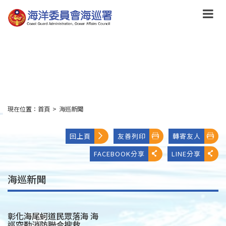
跳
到
主
要
內
容
Skip
to
main
content
現在位置：
首頁
>
海巡新聞
:::
回上頁
友善列印
轉寄友人
FACEBOOK分享
LINE分享
海巡新聞
彰化海尾蚵道民眾落海 海
巡空勤消防聯合搜救