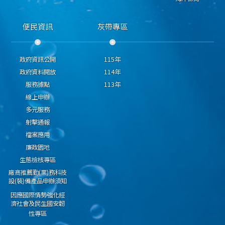
便民資訊
灰帶專區
政府資訊公開
115年
政府資料開放
114年
服務據點
113年
線上申辦
多元服務
射擊通報
檔案應用
廉政園地
生態檢核專區
廠商推薦勤(業)務科技
設(裝)備產品申辦須知
因應國際情勢強化經
濟社會及民生國安韌
性專區