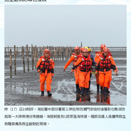
昨（17）日16時許，海巡署中部分署第三岸巡隊防潮門安檢所接獲彰化縣消防
局第一大隊伸港分隊通報，海尾蚵道有1民眾落海待援，隨即派遣人員攜帶救生
救難裝備及救生艇馳赴現場。