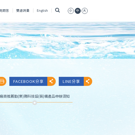
搜
見問答
雙語詞彙
English
小
中
大
尋
FACEBOOK分享
LINE分享
廠商推薦勤(業)務科技設(裝)備產品申辦須知