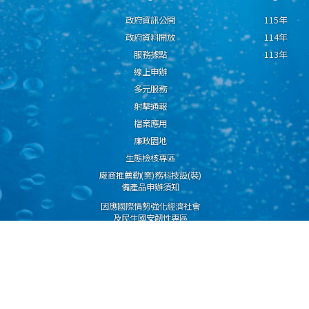
政府資訊公開
115年
政府資料開放
114年
服務據點
113年
線上申辦
多元服務
射擊通報
檔案應用
廉政園地
生態檢核專區
廠商推薦勤(業)務科技設(裝)
備產品申辦須知
因應國際情勢強化經濟社會
及民生國安韌性專區
隱私權保護宣告
資通安全政策
資料開放宣告