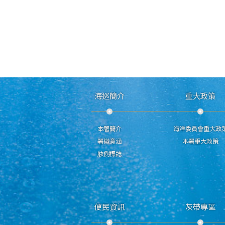
海巡簡介
重大政策
本署簡介
海洋委員會重大政
署徽意涵
本署重大政策
舷側標誌
便民資訊
灰帶專區