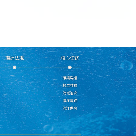
海巡法規
核心任務
維護漁權
救生救難
海域治安
海洋事務
海洋保育