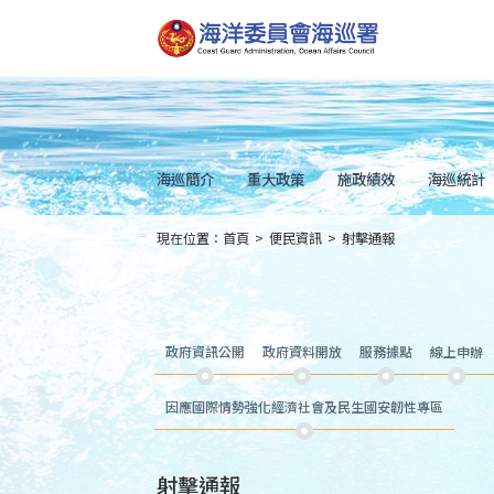
跳
到
主
要
內
容
Skip
to
main
content
海巡簡介
重大政策
施政績效
海巡統計
現在位置：
首頁
>
便民資訊
>
射擊通報
:::
政府資訊公開
政府資料開放
服務據點
線上申辦
因應國際情勢強化經濟社會及民生國安韌性專區
射擊通報