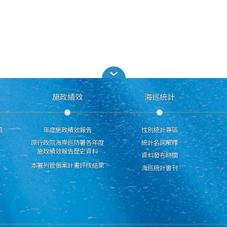
施政績效
海巡統計
策
年度施政績效報告
性別統計專區
原行政院海岸巡防署各年度
統計名詞解釋
施政績效報告歷史資料
資料發布時間
本署列管個案計畫評核結果
海巡統計書刊