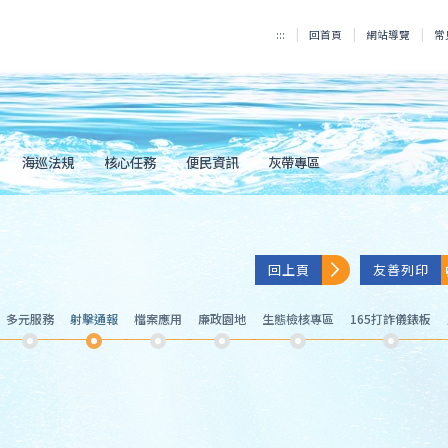
:::
回首頁
網站導覽
常
海巡法規
核心任務
便民資訊
灰帶專區
回上頁
友善列印
多元服務
射擊通報
檔案應用
廉政園地
生態檢核專區
165打詐儀錶板