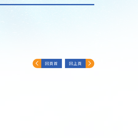
回頁首
回上頁