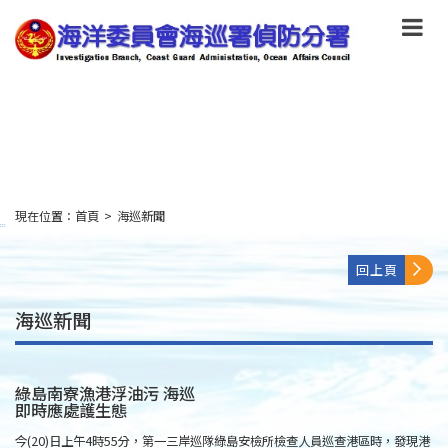
跳
到
主
要
內
容
Skip
to
main
content
現在位置：
首頁
>
海巡新聞
:::
回上頁
海巡新聞
綠島南寮漁港浮油污 海巡
即時應處護生態
今(20)日上午4時55分，第一三岸巡隊綠島安檢所檢查人員巡查港區時，發現港