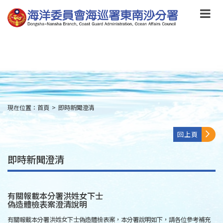
跳
到
主
要
內
容
Skip
to
main
content
現在位置：
首頁
>
即時新聞澄清
:::
回上頁
即時新聞澄清
有關報載本分署洪姓女下士
偽造體檢表案澄清說明
有關報載本分署洪姓女下士偽造體檢表案，本分署說明如下，請各位參考補充