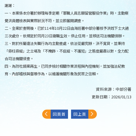
謝謝：
一、本案係本分署於辦理每季定期「軍職人員志願留營服役作業」時，主動察
覺洪員體檢表與實際狀況不符，並立即展開調查。
二、全案於查明後，已於114年10月22日由海巡署中部分署核予洪姓下士大過
三次處分，依規定於同月23日撤職生效，停止任用，並移送司法機關偵辦。
三、對於所屬違法失職行為均主動查處，依法從嚴究辦，決不寬貸，並秉持
「毋枉毋縱」之立場及「不掩飾、不庇縱、不護短」之態度嚴肅以對，全力配
合司法機關偵查。
四、為防杜類案再生，已同步檢討相關作業流程與內控機制，並加強法紀教
育、內部稽核與督導作為，以維護機關形象及民眾之信賴。
資料來源：
中部分署
更新日期：
2026/01/13
回頁首
回上頁