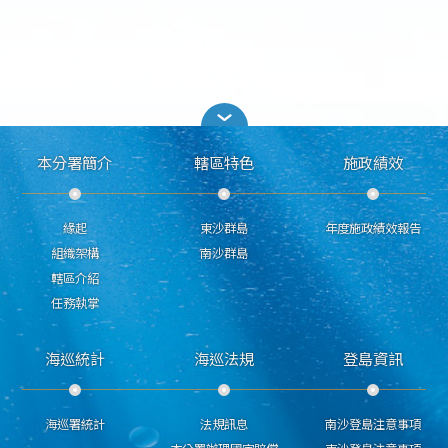
本分署簡介
轄區特色
施政績效
緣起
東沙群島
年度施政績效報告
組織架構
南沙群島
轄區介紹
任務執掌
海巡統計
海巡法規
登島資訊
海巡署統計
法規訊息
南沙登島注意事項