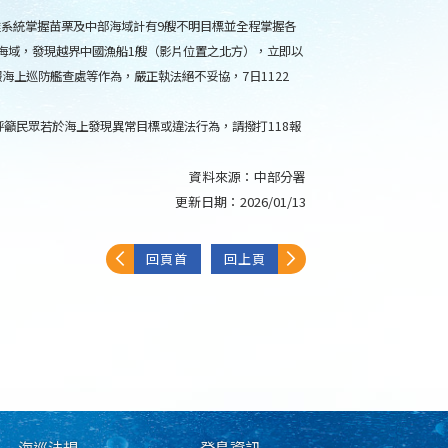
。
達系統掌握苗栗及中部海域計有9艘不明目標並全程掌握各
處海域，發現越界中國漁船1艘（影片位置之北方），立即以
上巡防艦查處等作為，嚴正執法絕不妥協，7日1122
籲民眾若於海上發現異常目標或違法行為，請撥打118報
資料來源：
中部分署
更新日期：
2026/01/13
回頁首
回上頁
海巡法規
登島資訊