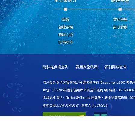
緣起
東沙群島
組織架構
南沙群島
轄區介紹
任務執掌
隱私權保護宣告
資通安全政策
資料開放宣告
海洋委員會海巡署東南沙分署版權所有 ©copyright 2009 緊
地址：852205高雄市茄萣區崎漏里正遠路1號 電話：07-698882
本網站支援IE、Firefox及Chrome瀏覽器，最佳瀏覽解析度 1024
更新日期
115年08月08日
瀏覽人次
1636803