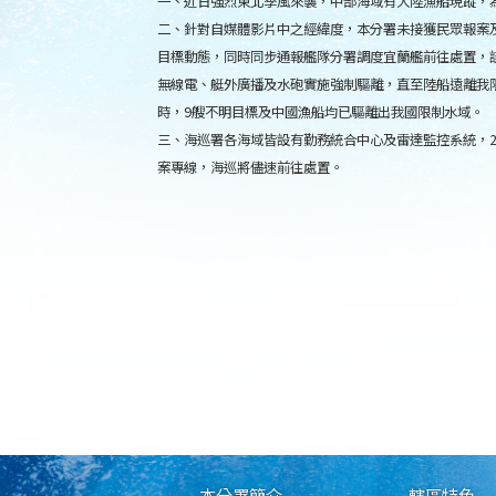
一、近日強烈東北季風來襲，中部海域有大陸漁船現蹤，
二、針對自媒體影片中之經緯度，本分署未接獲民眾報案及
目標動態，同時同步通報艦隊分署調度宜蘭艦前往處置，該
無線電、艇外廣播及水砲實施強制驅離，直至陸船遠離我限
時，9艘不明目標及中國漁船均已驅離出我國限制水域。
三、海巡署各海域皆設有勤務統合中心及雷達監控系統，2
案專線，海巡將儘速前往處置。
本分署簡介
轄區特色