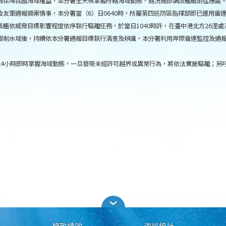
為保障我國海域權益，本分署全天候掌握所轄海域動態，遇況隨即調派艦艇前往應處
友軍通報類案情事，本分署當（6）日0640時，所屬第四巡防區指揮部即已運用雷
艦依威脅目標影響程度依序執行驅離任務，於當日1040時許，在臺中港北方26浬
制水域後，持續依本分署通報目標執行清查及辨識，本分署利用岸際雷達監控及通報海
4小時即時掌握海域動態，一旦發現未經許可越界或異常行為，將依法實施驅離；另呼
施政績效
海巡統計