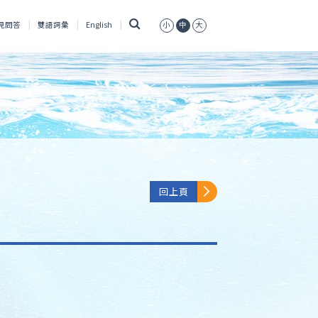
搜
見問答
雙語詞彙
English
小
中
大
尋
回上頁