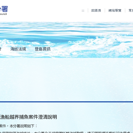
:::
回首頁
網站導覽
常
計
海巡法規
登島資訊
陸漁船越界捕魚案件澄清說明
案件，本分署說明如下：