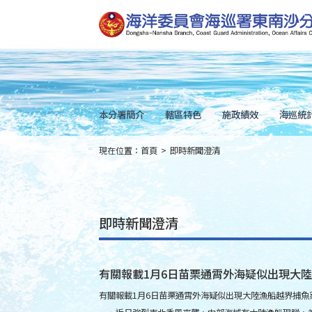
跳
到
主
要
內
容
Skip
to
main
content
本分署簡介
轄區特色
施政績效
海巡統
現在位置：
首頁
>
即時新聞澄清
:::
即時新聞澄清
有關報載1月6日苗栗通霄外海疑似出現大
有關報載1月6日苗栗通霄外海疑似出現大陸漁船越界捕魚