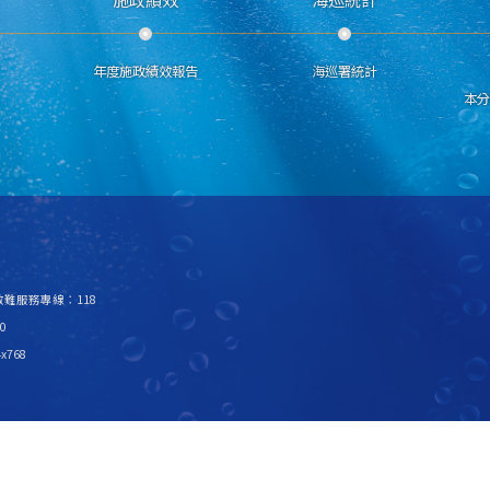
年度施政績效報告
海巡署統計
本
急救難服務專線：118
0
x768