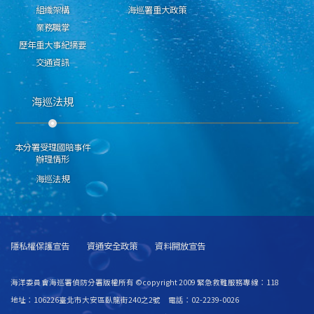
組織架構
海巡署重大政策
業務職掌
歷年重大事紀摘要
交通資訊
海巡法規
本分署受理國賠事件
辦理情形
海巡法規
隱私權保護宣告
資通安全政策
資料開放宣告
海洋委員會海巡署偵防分署版權所有 ©copyright 2009 緊急救難服務專線：118
地址：106226臺北市大安區臥龍街240之2號 電話：02-2239-0026