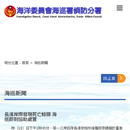
跳
到
主
要
內
容
Skip
to
main
content
現在位置：
首頁
>
海巡新聞
:::
回上頁
海巡新聞
長濱岸際發現死亡鯨豚 海
巡即刻協助處置
昨（18）日下午1時45分，第一三岸巡隊長濱安檢所接獲民眾通報於臺東