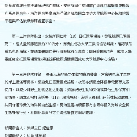
縣長濱鄉城仔埔沙灘發現死亡鯨豚，安檢所同仁旋即前往處理並聯繫臺東縣政
府畜產保育科、海洋保育署臺東海洋保育站及國立成功大學鯨豚中心協助辨識
品種與評估後續鯨豚處置事宜。
第一三岸巡隊指出，安檢所同仁昨（18）日抵達現場後，發現鯨豚已明顯
死亡，經丈量鯨豚體長約220公分，後續由成功大學王教授協助辨識，確認該品
種為弗氏海豚，並請本署同仁先行將鯨豚移至高處；同日晚間9時許，成功大學
委託廠商抵達現場實施採樣並將鯨豚遺體運回成功大學鯨豚中心檢驗。
第一三岸巡隊呼籲 ，臺東沿海地區野生動物資源豐富，常會遇見海洋生物
於岸上擱淺等情事，請避免任意驚擾或接觸，夜間亦請適度降低手電筒等光源
使用，以減少對野生動物活動之影響；如發現野生動物受傷或其他生態保育相
關情事，請立即撥打海巡署「118」服務專線，海巡人員將迅速前往協助處理，
共同守護珍貴的海洋與自然生態。另海巡署持續招募有志青年投入海域安全與
生態守護行列，相關招募資訊可至海巡署官方網站查詢。
新聞發言人：參謀主任 紀佳豪
新聞聯絡人：科員 林祐渝