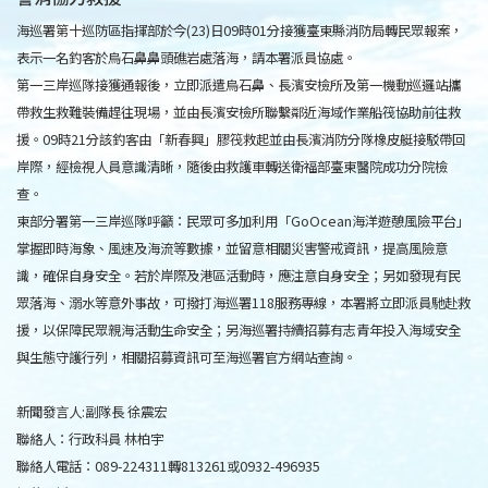
海巡署第十巡防區指揮部於今(23)日09時01分接獲臺東縣消防局轉民眾報案，
表示一名釣客於烏石鼻鼻頭礁岩處落海，請本署派員協處。
第一三岸巡隊接獲通報後，立即派遣烏石鼻、長濱安檢所及第一機動巡邏站攜
帶救生救難裝備趕往現場，並由長濱安檢所聯繫鄰近海域作業船筏協助前往救
援。09時21分該釣客由「新春興」膠筏救起並由長濱消防分隊橡皮艇接駁帶回
岸際，經檢視人員意識清晰，隨後由救護車轉送衛福部臺東醫院成功分院檢
查。
東部分署第一三岸巡隊呼籲：民眾可多加利用「GoOcean海洋遊憩風險平台」
掌握即時海象、風速及海流等數據，並留意相關災害警戒資訊，提高風險意
識，確保自身安全。若於岸際及港區活動時，應注意自身安全；另如發現有民
眾落海、溺水等意外事故，可撥打海巡署118服務專線，本署將立即派員馳赴救
援，以保障民眾親海活動生命安全；另海巡署持續招募有志青年投入海域安全
與生態守護行列，相關招募資訊可至海巡署官方網站查詢。
新聞發言人:副隊長 徐震宏
聯絡人：行政科員 林柏宇
聯絡人電話：089-224311轉813261或0932-496935