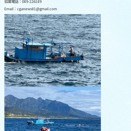
招募電話：089-226189
Email：cganews81@gmail.com