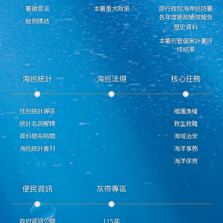
署徽意涵
本署重大政策
原行政院海岸巡防署
各年度施政績效報告
舷側標誌
歷史資料
本署列管個案計畫評
核結果
海巡統計
海巡法規
核心任務
性別統計專區
維護漁權
統計名詞解釋
救生救難
資料發布時間
海域治安
海巡統計書刊
海洋事務
海洋保育
便民資訊
灰帶專區
政府資訊公開
115年