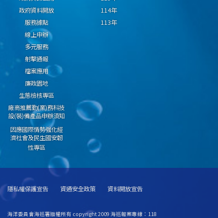
政府資料開放
114年
服務據點
113年
線上申辦
多元服務
射擊通報
檔案應用
廉政園地
生態檢核專區
廠商推薦勤(業)務科技
設(裝)備產品申辦須知
因應國際情勢強化經
濟社會及民生國安韌
性專區
隱私權保護宣告
資通安全政策
資料開放宣告
海洋委員會海巡署版權所有 copyright 2009 海巡報案專線：118