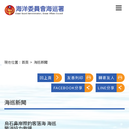
跳
到
主
要
內
容
Skip
to
main
content
現在位置：
首頁
>
海巡新聞
:::
回上頁
友善列印
轉寄友人
FACEBOOK分享
LINE分享
海巡新聞
烏石鼻岸際釣客落海 海巡
警消協力救援