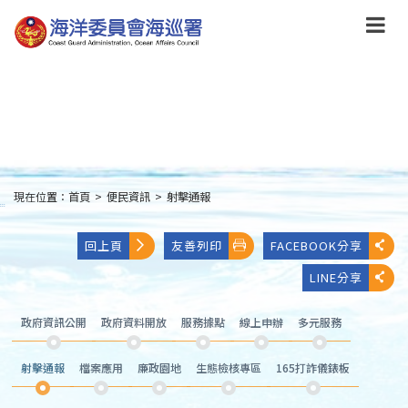
跳
到
主
要
內
容
Skip
to
main
content
現在位置：
首頁
>
便民資訊
>
射擊通報
:::
回上頁
友善列印
FACEBOOK分享
LINE分享
政府資訊公開
政府資料開放
服務據點
線上申辦
多元服務
射擊通報
檔案應用
廉政園地
生態檢核專區
165打詐儀錶板