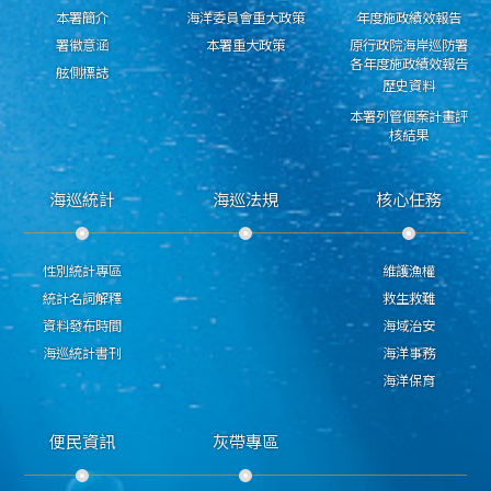
本署簡介
海洋委員會重大政策
年度施政績效報告
署徽意涵
本署重大政策
原行政院海岸巡防署
各年度施政績效報告
舷側標誌
歷史資料
本署列管個案計畫評
核結果
海巡統計
海巡法規
核心任務
性別統計專區
維護漁權
統計名詞解釋
救生救難
資料發布時間
海域治安
海巡統計書刊
海洋事務
海洋保育
便民資訊
灰帶專區