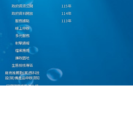
政府資訊公開
115年
政府資料開放
114年
服務據點
113年
線上申辦
多元服務
射擊通報
檔案應用
廉政園地
生態檢核專區
廠商推薦勤(業)務科技
設(裝)備產品申辦須知
因應國際情勢強化經
濟社會及民生國安韌
性專區
隱私權保護宣告
資通安全政策
資料開放宣告