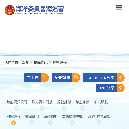
跳
到
主
要
內
容
Skip
to
main
content
現在位置：
首頁
>
便民資訊
>
射擊通報
:::
回上頁
友善列印
FACEBOOK分享
LINE分享
政府資訊公開
政府資料開放
服務據點
線上申辦
多元服務
射擊通報
檔案應用
廉政園地
生態檢核專區
165打詐儀錶板