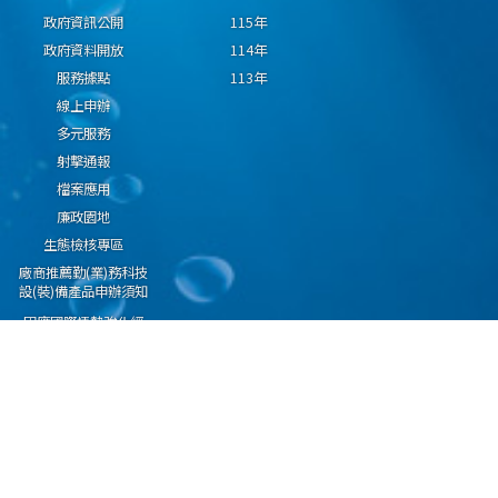
政府資訊公開
115年
政府資料開放
114年
服務據點
113年
線上申辦
多元服務
射擊通報
檔案應用
廉政園地
生態檢核專區
廠商推薦勤(業)務科技
設(裝)備產品申辦須知
因應國際情勢強化經
濟社會及民生國安韌
性專區
隱私權保護宣告
資通安全政策
資料開放宣告