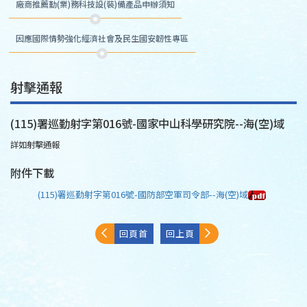
廠商推薦勤(業)務科技設(裝)備產品申辦須知
因應國際情勢強化經濟社會及民生國安韌性專區
射擊通報
(115)署巡勤射字第016號-國家中山科學研究院--海(空)域
詳如射擊通報
附件下載
(115)署巡勤射字第016號-國防部空軍司令部--海(空)域
回頁首
回上頁