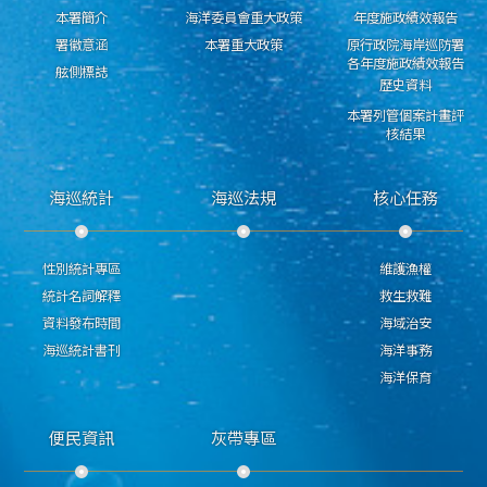
本署簡介
海洋委員會重大政策
年度施政績效報告
署徽意涵
本署重大政策
原行政院海岸巡防署
各年度施政績效報告
舷側標誌
歷史資料
本署列管個案計畫評
核結果
海巡統計
海巡法規
核心任務
性別統計專區
維護漁權
統計名詞解釋
救生救難
資料發布時間
海域治安
海巡統計書刊
海洋事務
海洋保育
便民資訊
灰帶專區