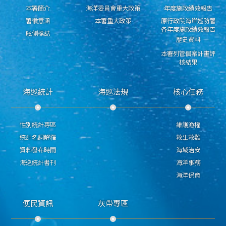
本署簡介
海洋委員會重大政策
年度施政績效報告
署徽意涵
本署重大政策
原行政院海岸巡防署
各年度施政績效報告
舷側標誌
歷史資料
本署列管個案計畫評
核結果
海巡統計
海巡法規
核心任務
性別統計專區
維護漁權
統計名詞解釋
救生救難
資料發布時間
海域治安
海巡統計書刊
海洋事務
海洋保育
便民資訊
灰帶專區