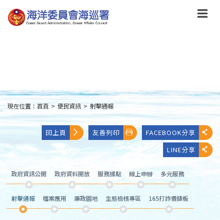
跳
到
主
要
內
容
Skip
to
main
content
現在位置：
首頁
>
便民資訊
>
射擊通報
:::
回上頁
友善列印
FACEBOOK分享
LINE分享
政府資訊公開
政府資料開放
服務據點
線上申辦
多元服務
射擊通報
檔案應用
廉政園地
生態檢核專區
165打詐儀錶板