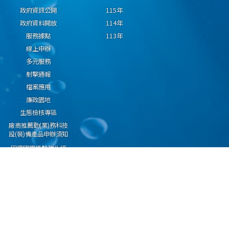
政府資訊公開
115年
政府資料開放
114年
服務據點
113年
線上申辦
多元服務
射擊通報
檔案應用
廉政園地
生態檢核專區
廠商推薦勤(業)務科技
設(裝)備產品申辦須知
因應國際情勢強化經
濟社會及民生國安韌
性專區
隱私權保護宣告
資通安全政策
資料開放宣告