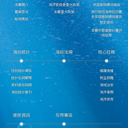
本署簡介
海洋委員會重大政策
年度施政績效報告
署徽意涵
本署重大政策
原行政院海岸巡防署
各年度施政績效報告
舷側標誌
歷史資料
本署列管個案計畫評
核結果
海巡統計
海巡法規
核心任務
性別統計專區
維護漁權
統計名詞解釋
救生救難
資料發布時間
海域治安
海巡統計書刊
海洋事務
海洋保育
便民資訊
灰帶專區