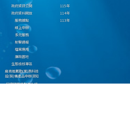
政府資訊公開
115年
政府資料開放
114年
服務據點
113年
線上申辦
多元服務
射擊通報
檔案應用
廉政園地
生態檢核專區
廠商推薦勤(業)務科技
設(裝)備產品申辦須知
因應國際情勢強化經
濟社會及民生國安韌
性專區
隱私權保護宣告
資通安全政策
資料開放宣告