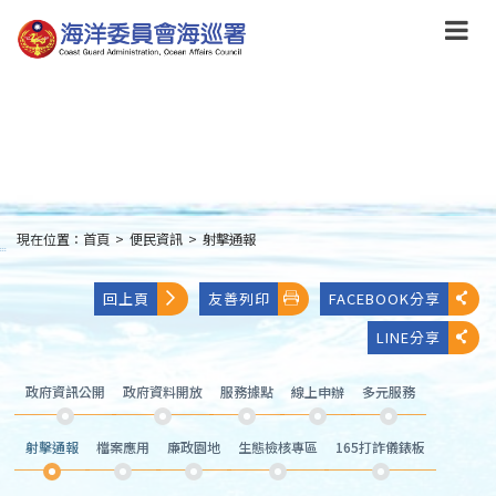
跳
到
主
要
內
容
Skip
to
main
content
現在位置：
首頁
>
便民資訊
>
射擊通報
:::
回上頁
友善列印
FACEBOOK分享
LINE分享
政府資訊公開
政府資料開放
服務據點
線上申辦
多元服務
射擊通報
檔案應用
廉政園地
生態檢核專區
165打詐儀錶板