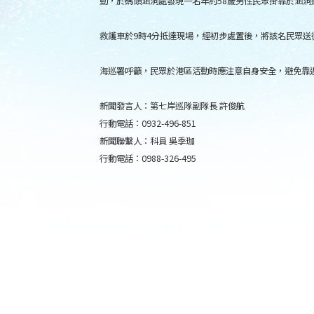
動，於碼頭涵洞處發現一名年約58歲男性民眾掛靠於涵
救護車於9時4分抵達現場，經初步處置後，將該名民眾送
海巡署呼籲，民眾於港區活動時應注意自身安全，避免靠
新聞發言人：第七岸巡隊副隊長 許俊航
行動電話：0932-496-851
新聞聯繫人：科員 吳季珈
行動電話：0988-326-495