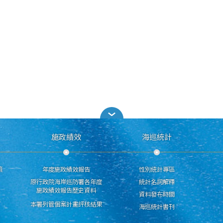
施政績效
海巡統計
策
年度施政績效報告
性別統計專區
原行政院海岸巡防署各年度
統計名詞解釋
施政績效報告歷史資料
資料發布時間
本署列管個案計畫評核結果
海巡統計書刊