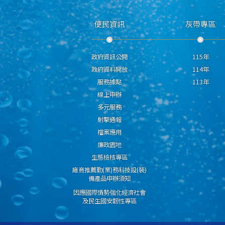
便民資訊
灰帶專區
政府資訊公開
115年
政府資料開放
114年
服務據點
113年
線上申辦
多元服務
射擊通報
檔案應用
廉政園地
生態檢核專區
廠商推薦勤(業)務科技設(裝)
備產品申辦須知
因應國際情勢強化經濟社會
及民生國安韌性專區