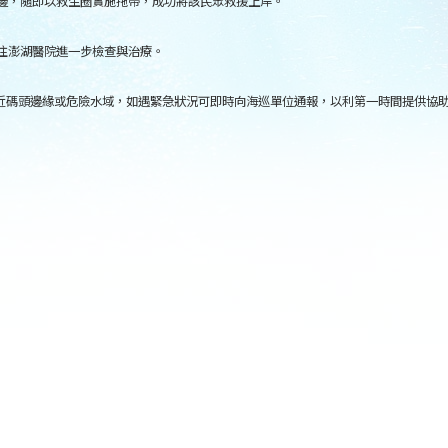
洞邊，隨即以救生圈實施拖帶，成功將該民眾救援上岸。
往澎湖醫院進一步檢查與治療。
近碼頭邊緣或危險水域，如遇緊急狀況可即時向海巡單位通報，以利第一時間提供協