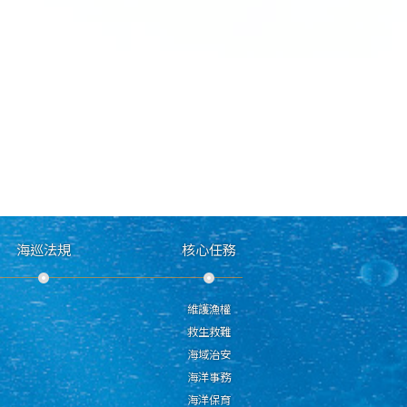
海巡法規
核心任務
維護漁權
救生救難
海域治安
海洋事務
海洋保育