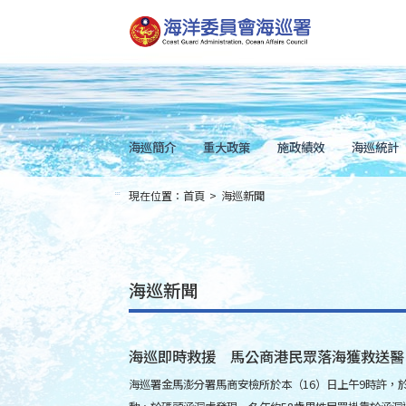
跳
到
主
要
內
容
Skip
to
main
content
海巡簡介
重大政策
施政績效
海巡統計
現在位置：
首頁
>
海巡新聞
:::
海巡新聞
海巡即時救援 馬公商港民眾落海獲救送醫
海巡署金馬澎分署馬商安檢所於本（16）日上午9時許，