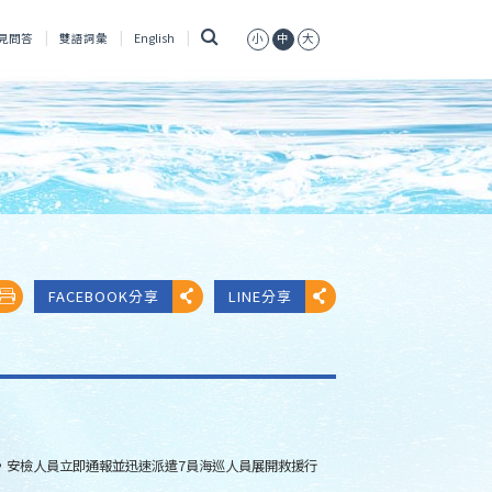
搜
見問答
雙語詞彙
English
小
中
大
尋
FACEBOOK分享
LINE分享
，安檢人員立即通報並迅速派遣7員海巡人員展開救援行