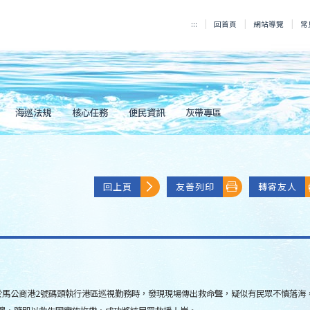
:::
回首頁
網站導覽
常
海巡法規
核心任務
便民資訊
灰帶專區
回上頁
友善列印
轉寄友人
於馬公商港2號碼頭執行港區巡視勤務時，發現現場傳出救命聲，疑似有民眾不慎落海