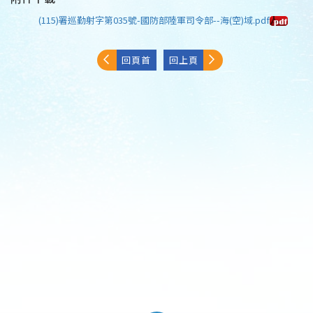
(115)署巡勤射字第035號-國防部陸軍司令部--海(空)域.pdf
回頁首
回上頁