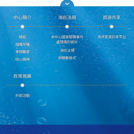
中心簡介
海巡法規
資源共享
緣起
本中心國家賠償事件
海洋資源共享平台
處理情形統計
組織架構
海巡法規
業務職掌
訴願書格式
核心精神
政策推廣
外部活動