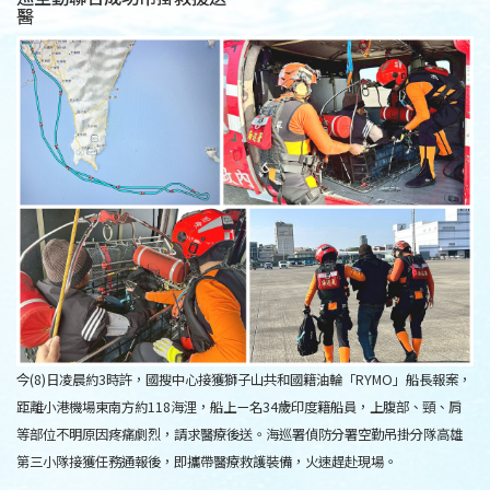
醫
今(8)日凌晨約3時許，國搜中心接獲獅子山共和國籍油輪「RYMO」船長報案，
距離小港機場東南方約118海浬，船上ㄧ名34歲印度籍船員，上腹部、頸、肩
等部位不明原因疼痛劇烈，請求醫療後送。海巡署偵防分署空勤吊掛分隊高雄
第三小隊接獲任務通報後，即攜帶醫療救護裝備，火速趕赴現場。