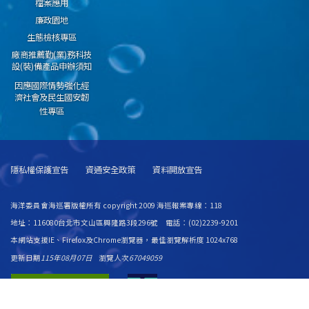
檔案應用
廉政園地
生態檢核專區
廠商推薦勤(業)務科技
設(裝)備產品申辦須知
因應國際情勢強化經
濟社會及民生國安韌
性專區
隱私權保護宣告
資通安全政策
資料開放宣告
海洋委員會海巡署版權所有 copyright 2009 海巡報案專線：118
地址：116080台北市文山區興隆路3段296號 電話：(02)2239-9201
本網站支援IE、Firefox及Chrome瀏覽器，最佳瀏覽解析度 1024x768
更新日期
115年08月07日
瀏覽人次
67049059