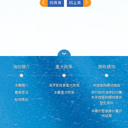
回頁首
回上頁
海巡簡介
重大政策
施政績效
本署簡介
海洋委員會重大政策
年度施政績效報告
署徽意涵
本署重大政策
原行政院海岸巡防署
各年度施政績效報告
舷側標誌
歷史資料
本署列管個案計畫評
核結果