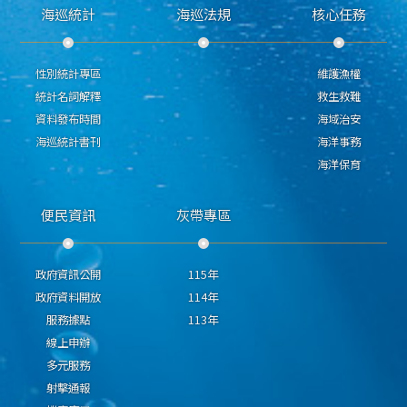
海巡統計
海巡法規
核心任務
性別統計專區
維護漁權
統計名詞解釋
救生救難
資料發布時間
海域治安
海巡統計書刊
海洋事務
海洋保育
便民資訊
灰帶專區
政府資訊公開
115年
政府資料開放
114年
服務據點
113年
線上申辦
多元服務
射擊通報