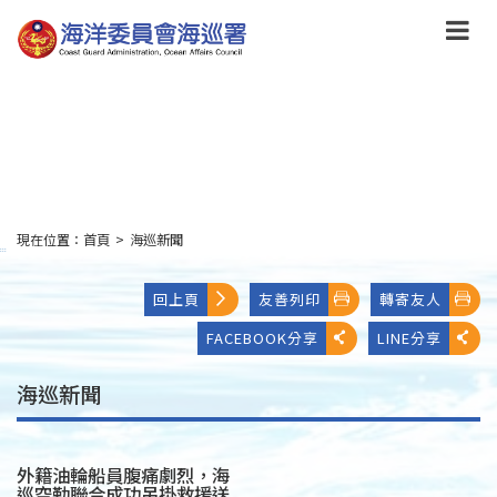
跳
到
主
要
內
容
Skip
to
main
content
現在位置：
首頁
>
海巡新聞
:::
回上頁
友善列印
轉寄友人
FACEBOOK分享
LINE分享
海巡新聞
外籍油輪船員腹痛劇烈，海
巡空勤聯合成功吊掛救援送