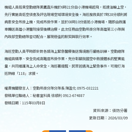
機組人員搭乘空勤總隊黑鷹直升機於6時21分自小港機場起飛，抵達油輪上空，
先行實施高低空偵查及評估現場空域環境安全後。海巡搜救員於7時28分順利將
病患安全吊掛上機，完成吊掛作業，並於08時10分返抵小港機場，隨即由救護
車轉送高雄小港醫院接受後續治療。此次任務由空勤吊掛分隊高雄第三小隊與
內政部空勤總隊密切配合，展現極佳的默契與執行效率。
海巡空勤人員平時即針對各類海上緊急醫療後送情境進行嚴格訓練，空勤總隊
機組員精準、安全完成高難度吊掛作業，充分彰顯我國空中救援體系的堅實能
量，共同維護海上人命安全。海巡署提醒，民眾若遇海上緊急事件，可撥打海
巡熱線「118」求援。
權責機關發言人：空勤吊掛分隊分隊長 陳盈化 0975-032221
發稿單位聯絡人：秘書室科員 徐順利 0912-674887
發稿日期：115年03月8日
資料來源：
偵防分署
更新日期：
2026/03/09