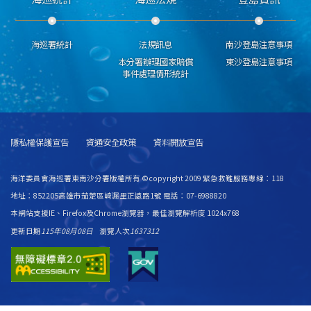
海巡署統計
法規訊息
南沙登島注意事項
本分署辦理國家賠償
東沙登島注意事項
事件處理情形統計
隱私權保護宣告
資通安全政策
資料開放宣告
海洋委員會海巡署東南沙分署版權所有 ©copyright 2009 緊急救難服務專線：118
地址：852205高雄市茄萣區崎漏里正遠路1號 電話：07-6988820
本網站支援IE、Firefox及Chrome瀏覽器，最佳瀏覽解析度 1024x768
更新日期
115年08月08日
瀏覽人次
1637312