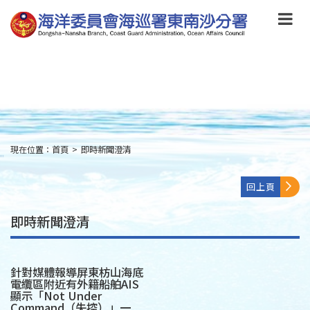
跳
到
主
要
內
容
Skip
to
main
content
現在位置：
首頁
>
即時新聞澄清
:::
回上頁
即時新聞澄清
針對媒體報導屏東枋山海底
電纜區附近有外籍船舶AIS
顯示「Not Under
Command（失控）」一