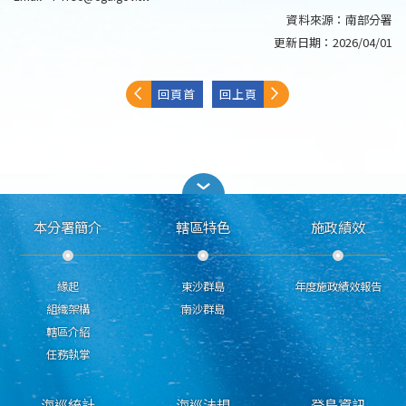
資料來源：
南部分署
更新日期：
2026/04/01
回頁首
回上頁
本分署簡介
轄區特色
施政績效
緣起
東沙群島
年度施政績效報告
組織架構
南沙群島
轄區介紹
任務執掌
海巡統計
海巡法規
登島資訊