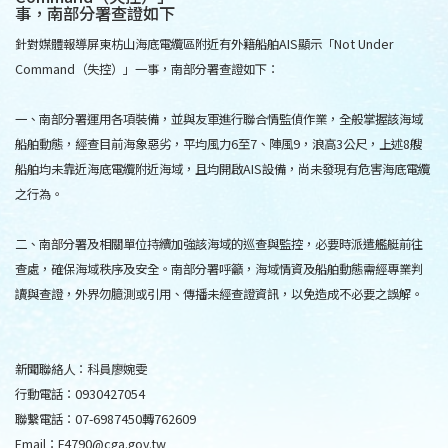
事，南部分署查證如下
針對媒體報導屏東枋山海底電纜區附近有外籍船舶AIS顯示「Not Under
Command（失控）」一事，南部分署查證如下：
一、南部分署運用各項裝備，並與友軍進行聯合情監偵作業，全般掌握該海域
船舶動態，經查目前海象惡劣，平均風力6至7、陣風9，浪高3公尺，上述8艘
船舶均未靠近海底電纜附近海域，且均開啟AIS設備，尚未發現有危害海底電纜
之行為。
二、南部分署及相關單位持續加強該海域的巡查與監控，必要時派遣艦艇前往
查處，確保海域秩序及安全。南部分署呼籲，海域情資及船舶動態需經專業判
讀與查證，外界勿臆測或引用、傳播未經查證資訊，以免造成不必要之誤解。
新聞聯絡人：科員廖婉雯
行動電話：0930427054
聯繫電話：07-6987450轉762609
Email：F4790@cga.gov.tw