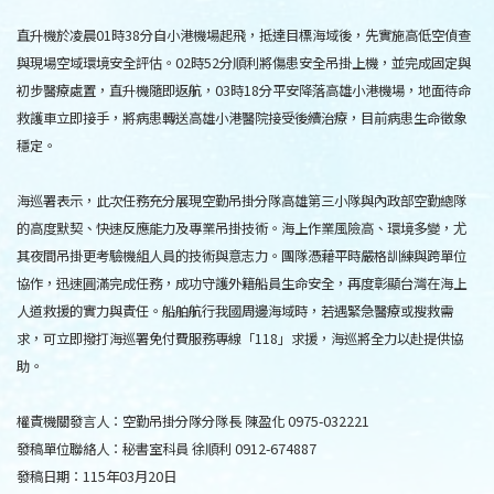
直升機於凌晨01時38分自小港機場起飛，抵達目標海域後，先實施高低空偵查
與現場空域環境安全評估。02時52分順利將傷患安全吊掛上機，並完成固定與
初步醫療處置，直升機隨即返航，03時18分平安降落高雄小港機場，地面待命
救護車立即接手，將病患轉送高雄小港醫院接受後續治療，目前病患生命徵象
穩定。
海巡署表示，此次任務充分展現空勤吊掛分隊高雄第三小隊與內政部空勤總隊
的高度默契、快速反應能力及專業吊掛技術。海上作業風險高、環境多變，尤
其夜間吊掛更考驗機組人員的技術與意志力。團隊憑藉平時嚴格訓練與跨單位
協作，迅速圓滿完成任務，成功守護外籍船員生命安全，再度彰顯台灣在海上
人道救援的實力與責任。船舶航行我國周邊海域時，若遇緊急醫療或搜救需
求，可立即撥打海巡署免付費服務專線「118」求援，海巡將全力以赴提供協
助。
權責機關發言人：空勤吊掛分隊分隊長 陳盈化 0975-032221
發稿單位聯絡人：秘書室科員 徐順利 0912-674887
發稿日期：115年03月20日