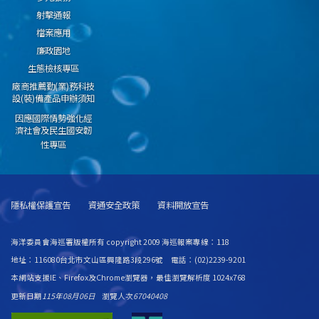
射擊通報
檔案應用
廉政園地
生態檢核專區
廠商推薦勤(業)務科技
設(裝)備產品申辦須知
因應國際情勢強化經
濟社會及民生國安韌
性專區
隱私權保護宣告
資通安全政策
資料開放宣告
海洋委員會海巡署版權所有 copyright 2009 海巡報案專線：118
地址：116080台北市文山區興隆路3段296號 電話：(02)2239-9201
本網站支援IE、Firefox及Chrome瀏覽器，最佳瀏覽解析度 1024x768
更新日期
115年08月06日
瀏覽人次
67040408