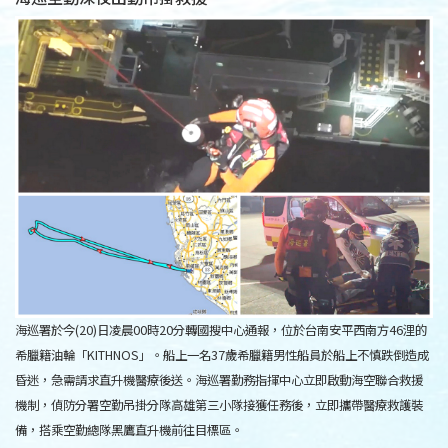
海巡署於今(20)日凌晨00時20分轉國搜中心通報，位於台南安平西南方46浬的
希臘籍油輪「KITHNOS」。船上一名37歲希臘籍男性船員於船上不慎跌倒造成
昏迷，急需請求直升機醫療後送。海巡署勤務指揮中心立即啟動海空聯合救援
機制，偵防分署空勤吊掛分隊高雄第三小隊接獲任務後，立即攜帶醫療救護裝
備，搭乘空勤總隊黑鷹直升機前往目標區。