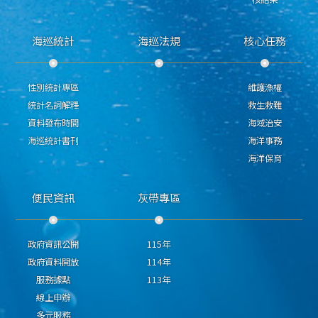
核結果
海巡統計
海巡法規
核心任務
性別統計專區
維護漁權
統計名詞解釋
救生救難
資料發布時間
海域治安
海巡統計書刊
海洋事務
海洋保育
便民資訊
灰帶專區
政府資訊公開
115年
政府資料開放
114年
服務據點
113年
線上申辦
多元服務