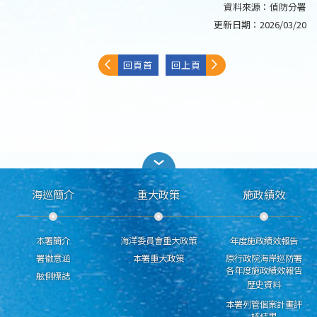
資料來源：
偵防分署
更新日期：
2026/03/20
回頁首
回上頁
海巡簡介
重大政策
施政績效
本署簡介
海洋委員會重大政策
年度施政績效報告
署徽意涵
本署重大政策
原行政院海岸巡防署
各年度施政績效報告
舷側標誌
歷史資料
本署列管個案計畫評