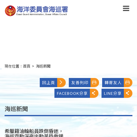
跳
到
主
要
內
容
Skip
to
main
content
現在位置：
首頁
>
海巡新聞
:::
回上頁
友善列印
轉寄友人
FACEBOOK分享
LINE分享
海巡新聞
希臘籍油輪船員跌倒昏迷，
海巡空勤深夜出勤吊掛救援