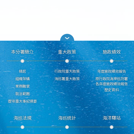
本分署簡介
重大政策
施政績效
緣起
行政院重大政策
年度施政績效報告
組織架構
海巡署重大政策
原行政院海岸巡防署
各年度施政績效報告
業務職掌
歷史資料
執法範圍
歷年重大事紀摘要
海巡法規
海巡統計
海洋驛站