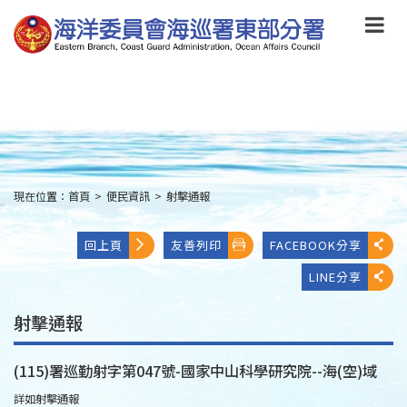
跳
到
主
要
內
容
Skip
to
main
content
現在位置：
首頁
>
便民資訊
>
射擊通報
:::
回上頁
友善列印
FACEBOOK分享
LINE分享
射擊通報
(115)署巡勤射字第047號-國家中山科學研究院--海(空)域
詳如射擊通報