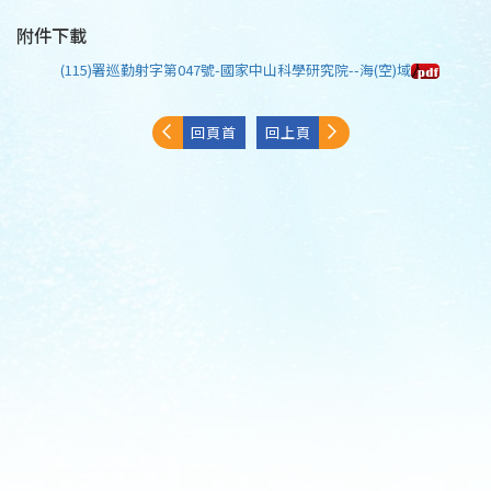
附件下載
(115)署巡勤射字第047號-國家中山科學研究院--海(空)域
回頁首
回上頁