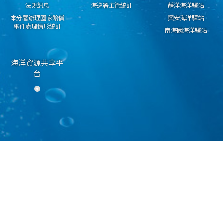
法規訊息
海巡署主管統計
靜洋海洋驛站
本分署辦理國家賠償
興安海洋驛站
事件處理情形統計
南海園海洋驛站
海洋資源共享平
台
隱私權保護宣告
資料開放宣告
資通安全政策
海洋委員會海巡署 東部分署 版權所有 copyright 2018
地址：950030臺東市興安路二段546號 電話：089-224311 傳真：089-229603
海巡免費服務專線：118