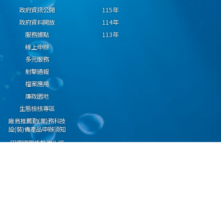
政府資訊公開
115年
政府資料開放
114年
服務據點
113年
線上申辦
多元服務
射擊通報
檔案應用
廉政園地
生態檢核專區
廠商推薦勤(業)務科技
設(裝)備產品申辦須知
因應國際情勢強化經
濟社會及民生國安韌
性專區
隱私權保護宣告
資通安全政策
資料開放宣告