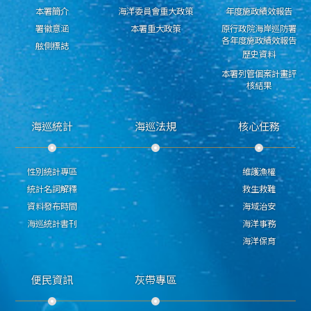
本署簡介
海洋委員會重大政策
年度施政績效報告
署徽意涵
本署重大政策
原行政院海岸巡防署
各年度施政績效報告
舷側標誌
歷史資料
本署列管個案計畫評
核結果
海巡統計
海巡法規
核心任務
性別統計專區
維護漁權
統計名詞解釋
救生救難
資料發布時間
海域治安
海巡統計書刊
海洋事務
海洋保育
便民資訊
灰帶專區