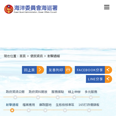
跳
到
主
要
內
容
Skip
to
main
content
現在位置：
首頁
>
便民資訊
>
射擊通報
:::
回上頁
友善列印
FACEBOOK分享
LINE分享
政府資訊公開
政府資料開放
服務據點
線上申辦
多元服務
射擊通報
檔案應用
廉政園地
生態檢核專區
165打詐儀錶板