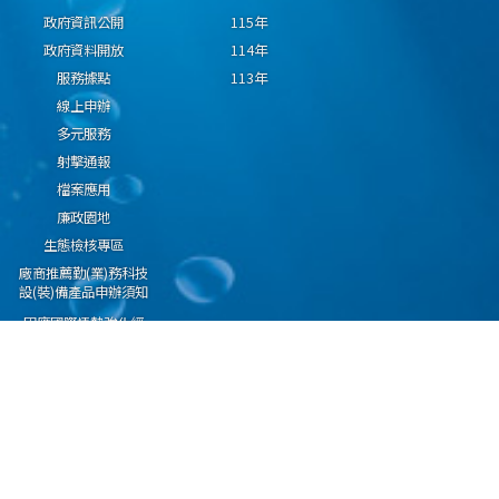
政府資訊公開
115年
政府資料開放
114年
服務據點
113年
線上申辦
多元服務
射擊通報
檔案應用
廉政園地
生態檢核專區
廠商推薦勤(業)務科技
設(裝)備產品申辦須知
因應國際情勢強化經
濟社會及民生國安韌
性專區
隱私權保護宣告
資通安全政策
資料開放宣告