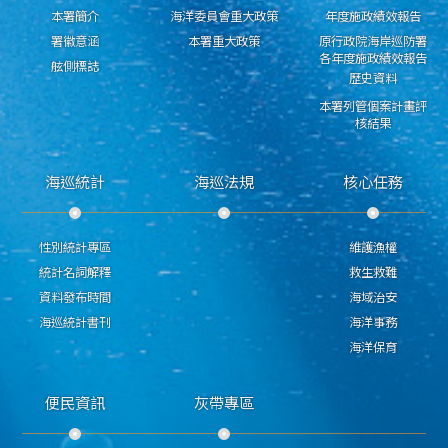
本署簡介
海洋委員會重大政策
年度施政績效報告
署徽意涵
本署重大政策
原行政院海岸巡防署
各年度施政績效報告
舷側標誌
歷史資料
本署列管個案計畫評
核結果
海巡統計
海巡法規
核心任務
性別統計專區
維護漁權
統計名詞解釋
救生救難
資料發布時間
海域治安
海巡統計書刊
海洋事務
海洋保育
便民資訊
灰帶專區