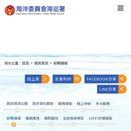
跳
到
主
要
內
容
Skip
to
main
content
現在位置：
首頁
>
便民資訊
>
射擊通報
:::
回上頁
友善列印
FACEBOOK分享
LINE分享
政府資訊公開
政府資料開放
服務據點
線上申辦
多元服務
射擊通報
檔案應用
廉政園地
生態檢核專區
165打詐儀錶板