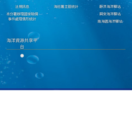
法規訊息
海巡署主管統計
靜洋海洋驛站
本分署辦理國家賠償
興安海洋驛站
事件處理情形統計
南海園海洋驛站
海洋資源共享平
台
隱私權保護宣告
資料開放宣告
資通安全政策
海洋委員會海巡署 東部分署 版權所有 copyright 2018
地址：950030臺東市興安路二段546號 電話：089-224311 傳真：089-229603
海巡免費服務專線：118