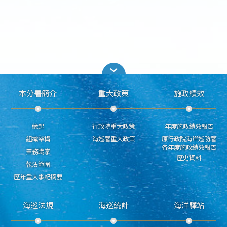
本分署簡介
重大政策
施政績效
緣起
行政院重大政策
年度施政績效報告
組織架構
海巡署重大政策
原行政院海岸巡防署
各年度施政績效報告
業務職掌
歷史資料
執法範圍
歷年重大事紀摘要
海巡法規
海巡統計
海洋驛站