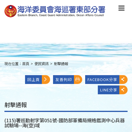
跳
到
主
要
內
容
Skip
to
main
content
現在位置：
首頁
>
便民資訊
>
射擊通報
:::
回上頁
友善列印
FACEBOOK分享
LINE分享
射擊通報
(115)署巡勤射字第051號-國防部軍備局規格鑑測中心兵器
試驗場--海(空)域