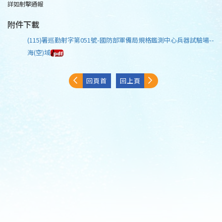
詳如射擊通報
附件下載
(115)署巡勤射字第051號-國防部軍備局規格鑑測中心兵器試驗場--
海(空)域
回頁首
回上頁