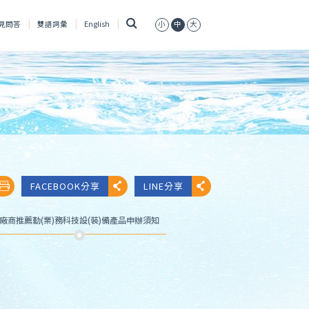
搜
見問答
雙語詞彙
English
小
中
大
尋
FACEBOOK分享
LINE分享
廠商推薦勤(業)務科技設(裝)備產品申辦須知