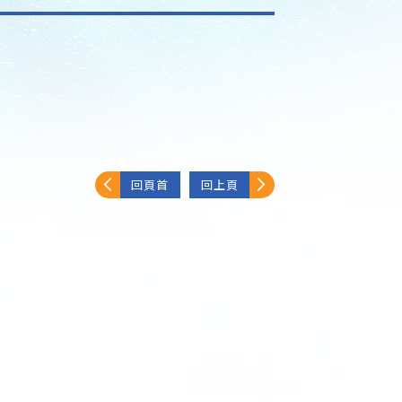
回頁首
回上頁