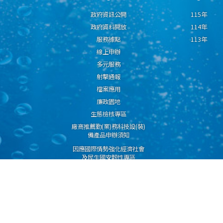
政府資訊公開
115年
政府資料開放
114年
服務據點
113年
線上申辦
多元服務
射擊通報
檔案應用
廉政園地
生態檢核專區
廠商推薦勤(業)務科技設(裝)
備產品申辦須知
因應國際情勢強化經濟社會
及民生國安韌性專區
隱私權保護宣告
資通安全政策
資料開放宣告