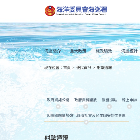
跳
到
主
要
內
容
Skip
to
main
content
海巡簡介
重大政策
施政績效
海巡統計
現在位置：
首頁
>
便民資訊
>
射擊通報
:::
政府資訊公開
政府資料開放
服務據點
線上申辦
因應國際情勢強化經濟社會及民生國安韌性專區
射擊通報