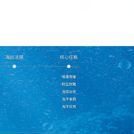
海巡法規
核心任務
維護漁權
救生救難
海域治安
海洋事務
海洋保育