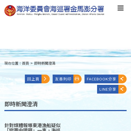
跳
到
主
要
內
容
Skip
to
main
content
現在位置：
首頁
>
即時新聞澄清
:::
回上頁
友善列印
FACEBOOK分享
LINE分享
即時新聞澄清
針對媒體報導東港漁船疑似
「變更中國籍」一事，海巡