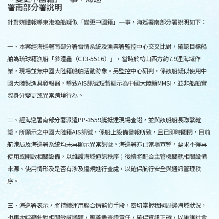
署南部分署說明
針對媒體報導東港漁船疑似「變更中國籍」一事，海巡署南部分署說明如下：
一、本案經海巡署南部分署雷情系統及漁業署監控中心交叉比對，確認目標船
舶為琉球籍漁船「參澧鑫（CT3-5516）」，當時於枋山西方約7.9浬海域作
業，現場並無中國大陸籍船舶活動跡象。另監控中心研判，係該船疑似使用中
國大陸製漁具發報器，導致AIS訊號短暫顯示為中國大陸籍MMSI，並非船舶實
際身分變更或異常跨境行為。
二、經海巡署南部分署派遣PP-3559艇抵達現場查證，並與該船船長聯繫確
認，所顯示之中國大陸籍AIS訊號，係船上設備發報所致，且已即時關閉，目前
航港局及海巡署系統均未再顯示異常訊號。海巡署亦已當場宣導，要求不得再
使用或開啟相關設備，以維護海域通訊秩序；後續將配合主管機關就相關設備
來源、使用情形及是否有涉及違規進行查處，以確保航行安全與通訊管理秩
序。
三、海巡署表示，將持續運用聯合情監偵手段，密切掌握我國周邊海域狀況，
也再次呼籲針對相關敏感議題，應善盡查證責任，確保資訊正確，以維護社會