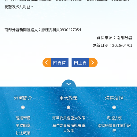
視聽及公共利益。
南部分署新聞聯絡人：廖婉雯科員0930427054
資料來源：
南部分署
更新日期：
2026/04/01
回頁首
回上頁
分署簡介
重大政策
海巡法規
組織架構
海洋委員會重大政策
海巡法規
業務職掌
海洋委員會海巡署重
國家賠償事件統計報
大政策
表
執法範圍