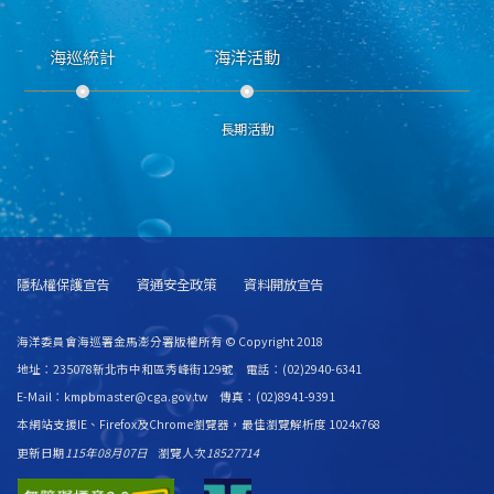
海巡統計
海洋活動
長期活動
隱私權保護宣告
資通安全政策
資料開放宣告
海洋委員會海巡署金馬澎分署版權所有 © Copyright 2018
地址：235078新北市中和區秀峰街129號 電話：(02)2940-6341
E-Mail：kmpbmaster@cga.gov.tw 傳真：(02)8941-9391
本網站支援IE、Firefox及Chrome瀏覽器，最佳瀏覽解析度 1024x768
更新日期
115年08月07日
瀏覽人次
18527714