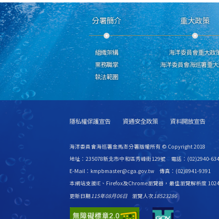
分署簡介
重大政策
組織架構
海洋委員會重大政
業務職掌
海洋委員會海巡署重大
執法範圍
隱私權保護宣告
資通安全政策
資料開放宣告
海洋委員會海巡署金馬澎分署版權所有 © Copyright 2018
地址：235078新北市中和區秀峰街129號 電話：(02)2940-634
E-Mail：kmpbmaster@cga.gov.tw 傳真：(02)8941-9391
本網站支援IE、Firefox及Chrome瀏覽器，最佳瀏覽解析度 1024
更新日期
115年08月06日
瀏覽人次
18523286