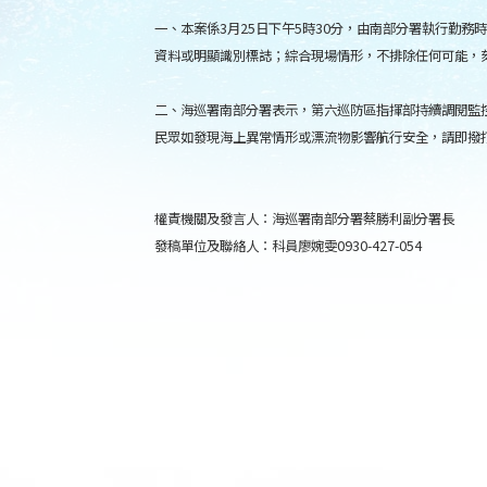
一、本案係3月25日下午5時30分，由南部分署執行勤
資料或明顯識別標誌；綜合現場情形，不排除任何可能，
二、海巡署南部分署表示，第六巡防區指揮部持續調閱監
民眾如發現海上異常情形或漂流物影響航行安全，請即撥打
權責機關及發言人：海巡署南部分署蔡勝利副分署長
發稿單位及聯絡人：科員廖婉雯0930-427-054