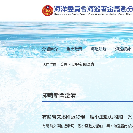
跳
到
主
要
內
容
Skip
to
main
content
分署簡介
重大政策
海巡法規
海巡統計
現在位置：
首頁
>
即時新聞澄清
:::
即時新聞澄清
有關曾文溪附近發現一艘小型動力船舶一案
有關曾文溪附近發現一艘小型動力船舶一案，海巡署南部