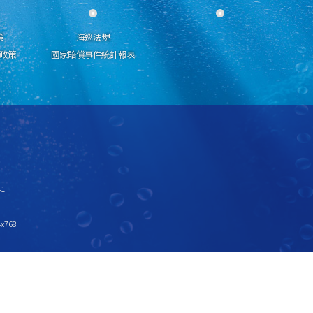
策
海巡法規
政策
國家賠償事件統計報表
1
x768