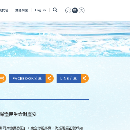
搜
見問答
雙語詞彙
English
小
中
大
尋
FACEBOOK分享
LINE分享
岸漁民生命財產安
到兩岸漁民歡迎」，完全悖離事實，海巡署嚴正駁斥如