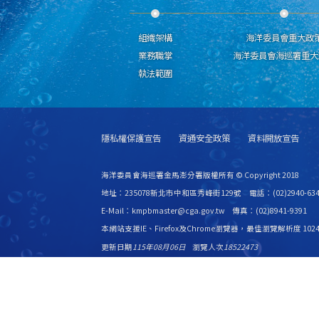
組織架構
海洋委員會重大政
業務職掌
海洋委員會海巡署重大
執法範圍
隱私權保護宣告
資通安全政策
資料開放宣告
海洋委員會海巡署金馬澎分署版權所有 © Copyright 2018
地址：235078新北市中和區秀峰街129號 電話：(02)2940-634
E-Mail：kmpbmaster@cga.gov.tw 傳真：(02)8941-9391
本網站支援IE、Firefox及Chrome瀏覽器，最佳瀏覽解析度 1024
更新日期
115年08月06日
瀏覽人次
18522473