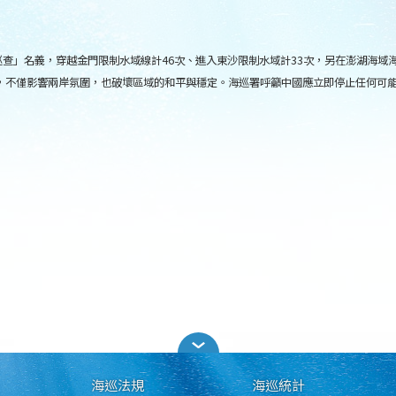
巡查」名義，穿越金門限制水域線計46次、進入東沙限制水域計33次，另在澎湖海
，不僅影響兩岸氛圍，也破壞區域的和平與穩定。海巡署呼籲中國應立即停止任何可
海巡法規
海巡統計