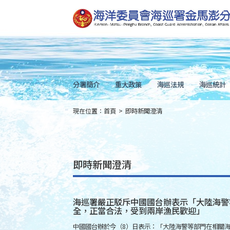
跳
到
主
要
內
容
Skip
to
main
content
分署簡介
重大政策
海巡法規
海巡統計
現在位置：
首頁
>
即時新聞澄清
:::
即時新聞澄清
海巡署嚴正駁斥中國國台辦表示「大陸海警
全，正當合法，受到兩岸漁民歡迎」
中國國台辦於今（8）日表示：「大陸海警等部門在相關