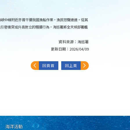
域海峽中線附近亦曾干擾我國漁船作業，漁民怨聲連連。從其
能引發衝突或升高對立的騷擾行為，海巡署將全天候部署艦
資料來源：
海巡署
更新日期：
2026/04/09
回頁首
回上頁
海洋活動