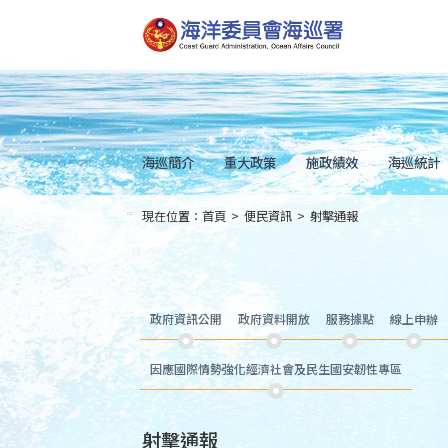
跳
到
主
要
內
容
Skip
to
main
content
海巡簡介
重大政策
施政績效
海巡統計
現在位置：
首頁
>
便民資訊
>
射擊通報
:::
政府資訊公開
政府資料開放
服務據點
線上申辦
因應國際情勢強化經濟社會及民生國安韌性專區
射擊通報