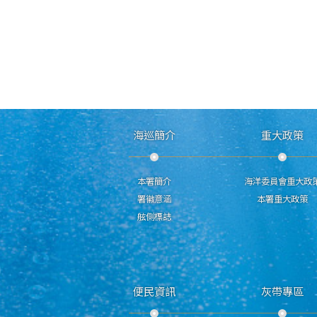
海巡簡介
重大政策
本署簡介
海洋委員會重大政
署徽意涵
本署重大政策
舷側標誌
便民資訊
灰帶專區