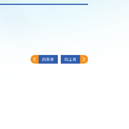
回頁首
回上頁