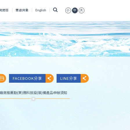
搜
見問答
雙語詞彙
English
小
中
大
尋
FACEBOOK分享
LINE分享
廠商推薦勤(業)務科技設(裝)備產品申辦須知