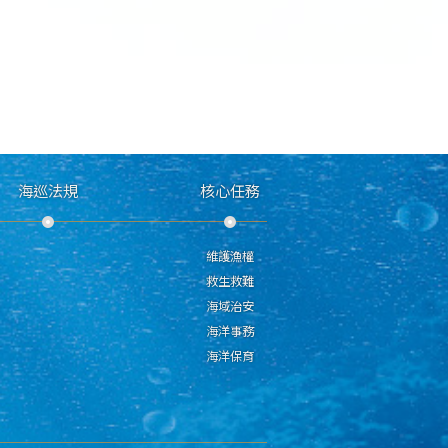
海巡法規
核心任務
維護漁權
救生救難
海域治安
海洋事務
海洋保育