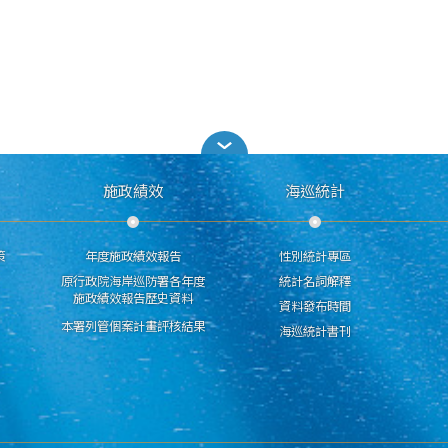
施政績效
海巡統計
策
年度施政績效報告
性別統計專區
原行政院海岸巡防署各年度
統計名詞解釋
施政績效報告歷史資料
資料發布時間
本署列管個案計畫評核結果
海巡統計書刊