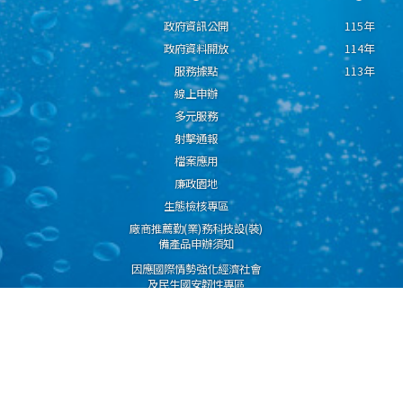
政府資訊公開
115年
政府資料開放
114年
服務據點
113年
線上申辦
多元服務
射擊通報
檔案應用
廉政園地
生態檢核專區
廠商推薦勤(業)務科技設(裝)
備產品申辦須知
因應國際情勢強化經濟社會
及民生國安韌性專區
隱私權保護宣告
資通安全政策
資料開放宣告