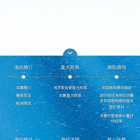
海巡簡介
重大政策
施政績效
本署簡介
海洋委員會重大政策
年度施政績效報告
署徽意涵
本署重大政策
原行政院海岸巡防署
各年度施政績效報告
舷側標誌
歷史資料
本署列管個案計畫評
核結果
海巡統計
海巡法規
核心任務