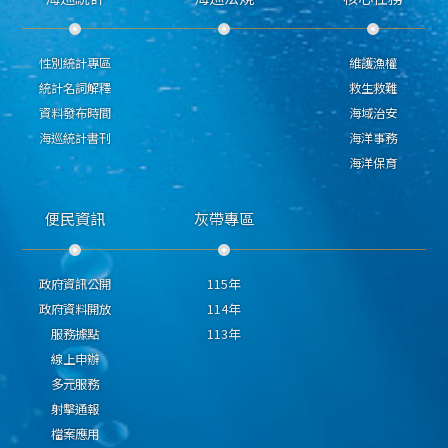
性別統計專區
維護漁權
統計名詞解釋
救生救難
資料發布時間
海域治安
海巡統計書刊
海洋事務
海洋保育
便民資訊
灰帶專區
政府資訊公開
115年
政府資料開放
114年
服務據點
113年
線上申辦
多元服務
射擊通報
檔案應用