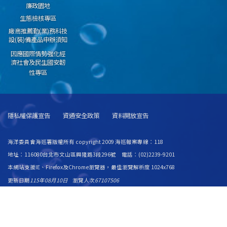
廉政園地
生態檢核專區
廠商推薦勤(業)務科技
設(裝)備產品申辦須知
因應國際情勢強化經
濟社會及民生國安韌
性專區
隱私權保護宣告
資通安全政策
資料開放宣告
海洋委員會海巡署版權所有 copyright 2009 海巡報案專線：118
地址：116080台北市文山區興隆路3段296號 電話：(02)2239-9201
本網站支援IE、Firefox及Chrome瀏覽器，最佳瀏覽解析度 1024x768
更新日期
115年08月10日
瀏覽人次
67107506