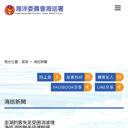
跳
到
主
要
內
容
Skip
to
main
content
現在位置：
首頁
>
海巡新聞
:::
回上頁
友善列印
轉寄友人
FACEBOOK分享
LINE分享
海巡新聞
澎湖釣客失足受困消波塊
海巡消防聯手迅速馳援