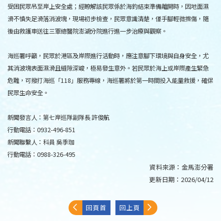
受困民眾吊至岸上安全處；經瞭解該民眾係於海釣結束準備離開時，因地面濕
滑不慎失足滑落消波塊，現場初步檢查，民眾意識清楚，僅手腳輕微擦傷，隨
後由救護車送往三軍總醫院澎湖分院進行進一步治療與觀察。
海巡署呼籲，民眾於港區及岸際進行活動時，應注意腳下環境與自身安全，尤
其消波塊表面濕滑且縫隙深峻，極易發生意外。若民眾於海上或岸際產生緊急
危難，可撥打海巡「118」服務專線，海巡署將於第一時間投入能量救援，確保
民眾生命安全。
新聞發言人：第七岸巡隊副隊長 許俊航
行動電話：0932-496-851
新聞聯繫人：科員 吳季珈
行動電話：0988-326-495
資料來源：
金馬澎分署
更新日期：
2026/04/12
回頁首
回上頁