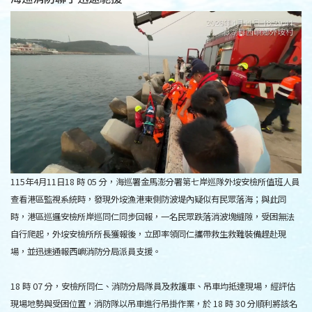
115年4月11日18 時 05 分，海巡署金馬澎分署第七岸巡隊外垵安檢所值班人員
查看港區監視系統時，發現外垵漁港東側防波堤內疑似有民眾落海；與此同
時，港區巡邏安檢所岸巡同仁同步回報，一名民眾跌落消波塊縫隙，受困無法
自行爬起，外垵安檢所所長獲報後，立即率領同仁攜帶救生救難裝備趕赴現
場，並迅速通報西嶼消防分局派員支援。
18 時 07 分，安檢所同仁、消防分局隊員及救護車、吊車均抵達現場，經評估
現場地勢與受困位置，消防隊以吊車進行吊掛作業，於 18 時 30 分順利將該名