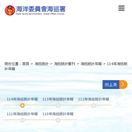
跳
到
主
要
內
容
Skip
to
main
content
現在位置：
首頁
>
海巡統計
>
海巡統計書刊
>
海巡統計年報
>
114年海巡統
:::
計年報
回上頁
114年海巡統計年報
113年海巡統計年報
112年海巡統計年報
111年海巡統計年報
110年海巡統計年報