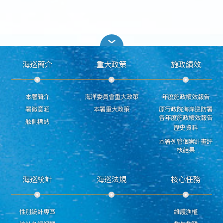
海巡簡介
重大政策
施政績效
本署簡介
海洋委員會重大政策
年度施政績效報告
署徽意涵
本署重大政策
原行政院海岸巡防署
各年度施政績效報告
舷側標誌
歷史資料
本署列管個案計畫評
核結果
海巡統計
海巡法規
核心任務
性別統計專區
維護漁權