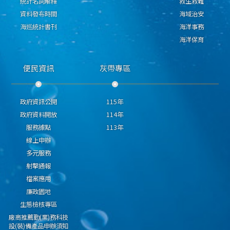
統計名詞解釋
救生救難
資料發布時間
海域治安
海巡統計書刊
海洋事務
海洋保育
便民資訊
灰帶專區
政府資訊公開
115年
政府資料開放
114年
服務據點
113年
線上申辦
多元服務
射擊通報
檔案應用
廉政園地
生態檢核專區
廠商推薦勤(業)務科技
設(裝)備產品申辦須知