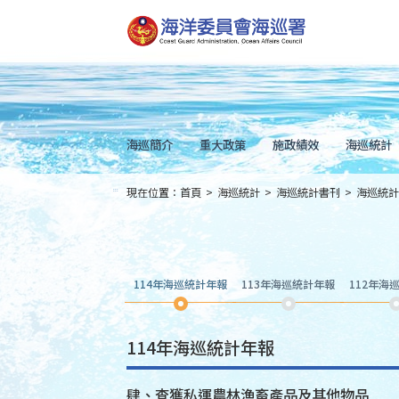
跳
到
主
要
內
容
Skip
to
main
content
海巡簡介
重大政策
施政績效
海巡統計
現在位置：
首頁
>
海巡統計
>
海巡統計書刊
>
海巡統計
:::
114年海巡統計年報
113年海巡統計年報
112年海
114年海巡統計年報
肆、查獲私運農林漁畜產品及其他物品