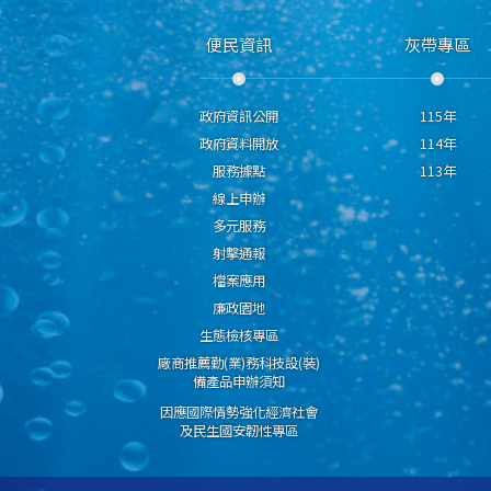
便民資訊
灰帶專區
政府資訊公開
115年
政府資料開放
114年
服務據點
113年
線上申辦
多元服務
射擊通報
檔案應用
廉政園地
生態檢核專區
廠商推薦勤(業)務科技設(裝)
備產品申辦須知
因應國際情勢強化經濟社會
及民生國安韌性專區