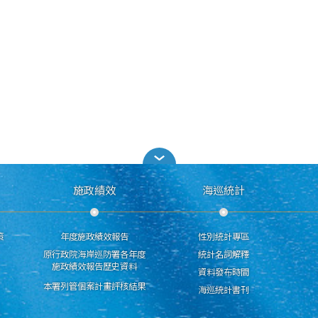
施政績效
海巡統計
策
年度施政績效報告
性別統計專區
原行政院海岸巡防署各年度
統計名詞解釋
施政績效報告歷史資料
資料發布時間
本署列管個案計畫評核結果
海巡統計書刊