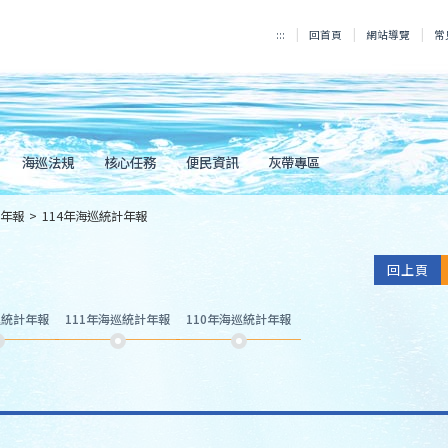
:::
回首頁
網站導覽
常
海巡法規
核心任務
便民資訊
灰帶專區
年報
>
114年海巡統計年報
回上頁
巡統計年報
111年海巡統計年報
110年海巡統計年報