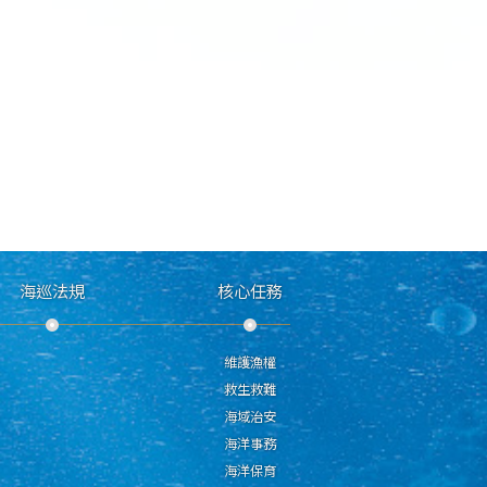
海巡法規
核心任務
維護漁權
救生救難
海域治安
海洋事務
海洋保育