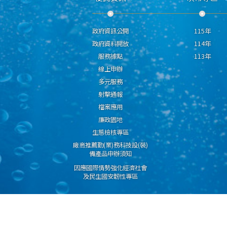
政府資訊公開
115年
政府資料開放
114年
服務據點
113年
線上申辦
多元服務
射擊通報
檔案應用
廉政園地
生態檢核專區
廠商推薦勤(業)務科技設(裝)
備產品申辦須知
因應國際情勢強化經濟社會
及民生國安韌性專區
隱私權保護宣告
資通安全政策
資料開放宣告