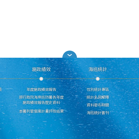
施政績效
海巡統計
策
年度施政績效報告
性別統計專區
原行政院海岸巡防署各年度
統計名詞解釋
施政績效報告歷史資料
資料發布時間
本署列管個案計畫評核結果
海巡統計書刊