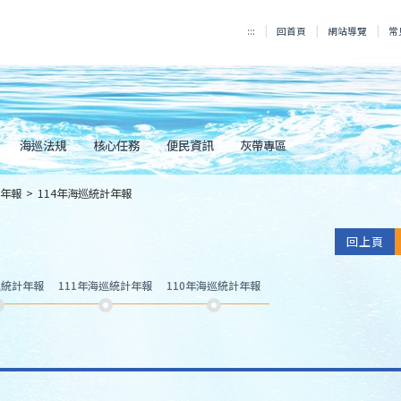
:::
回首頁
網站導覽
常
海巡法規
核心任務
便民資訊
灰帶專區
年報
>
114年海巡統計年報
回上頁
巡統計年報
111年海巡統計年報
110年海巡統計年報