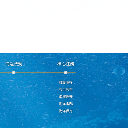
海巡法規
核心任務
維護漁權
救生救難
海域治安
海洋事務
海洋保育