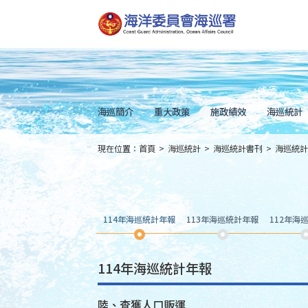
跳
到
主
要
內
容
Skip
to
main
content
海巡簡介
重大政策
施政績效
海巡統計
現在位置：
首頁
>
海巡統計
>
海巡統計書刊
>
海巡統計
:::
114年海巡統計年報
113年海巡統計年報
112年海
114年海巡統計年報
陸、查獲人口販運