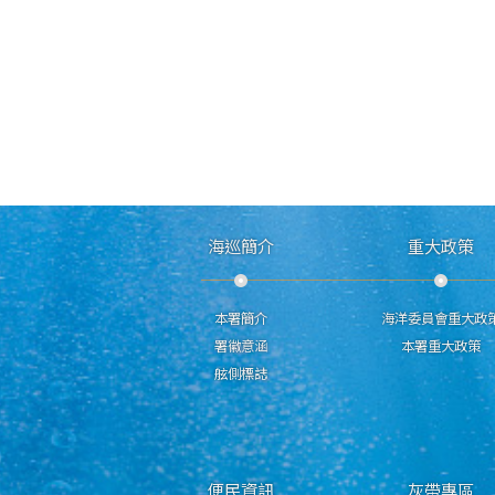
海巡簡介
重大政策
本署簡介
海洋委員會重大政
署徽意涵
本署重大政策
舷側標誌
便民資訊
灰帶專區