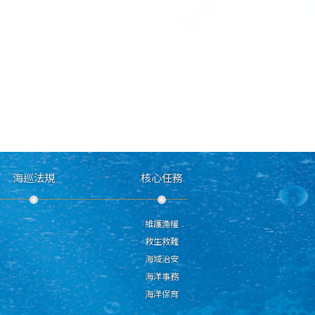
海巡法規
核心任務
維護漁權
救生救難
海域治安
海洋事務
海洋保育