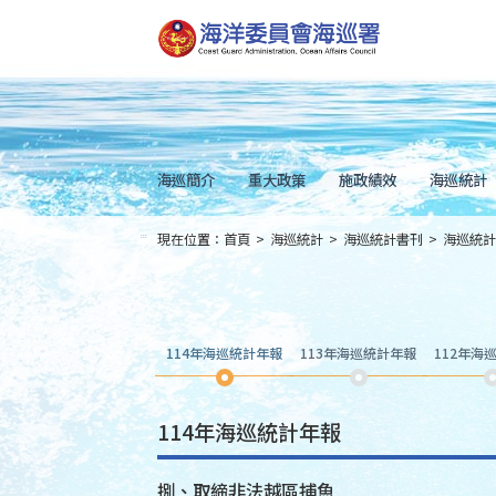
跳
到
主
要
內
容
Skip
to
main
content
海巡簡介
重大政策
施政績效
海巡統計
現在位置：
首頁
>
海巡統計
>
海巡統計書刊
>
海巡統計
:::
114年海巡統計年報
113年海巡統計年報
112年海
114年海巡統計年報
捌、取締非法越區捕魚