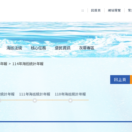
:::
回首頁
網站導覽
常
海巡法規
核心任務
便民資訊
灰帶專區
年報
>
114年海巡統計年報
回上頁
巡統計年報
111年海巡統計年報
110年海巡統計年報