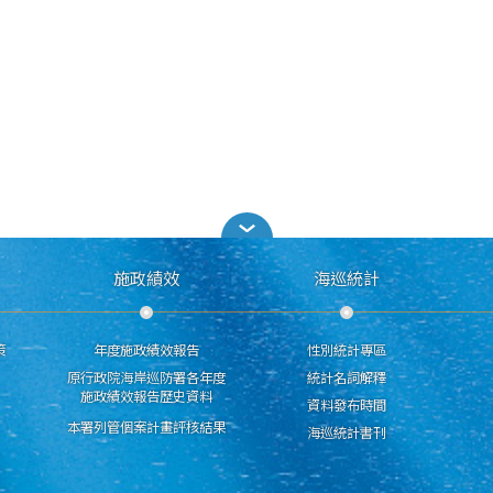
施政績效
海巡統計
策
年度施政績效報告
性別統計專區
原行政院海岸巡防署各年度
統計名詞解釋
施政績效報告歷史資料
資料發布時間
本署列管個案計畫評核結果
海巡統計書刊