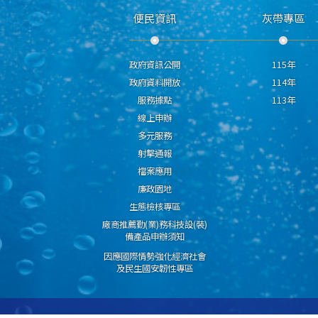
便民資訊
灰帶專區
政府資訊公開
115年
政府資料開放
114年
服務據點
113年
線上申辦
多元服務
射擊通報
檔案應用
廉政園地
生態檢核專區
廠商推薦勤(業)務科技設(裝)
備產品申辦須知
因應國際情勢強化經濟社會
及民生國安韌性專區