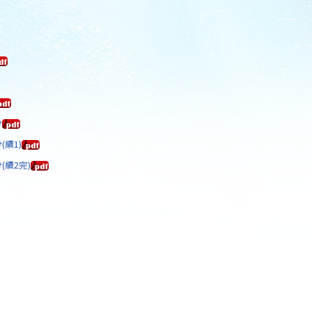
分
續1)
續2完)