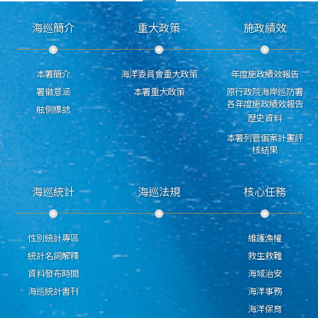
海巡簡介
重大政策
施政績效
本署簡介
海洋委員會重大政策
年度施政績效報告
署徽意涵
本署重大政策
原行政院海岸巡防署
各年度施政績效報告
舷側標誌
歷史資料
本署列管個案計畫評
核結果
海巡統計
海巡法規
核心任務
性別統計專區
維護漁權
統計名詞解釋
救生救難
資料發布時間
海域治安
海巡統計書刊
海洋事務
海洋保育