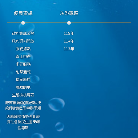
便民資訊
灰帶專區
政府資訊公開
115年
政府資料開放
114年
服務據點
113年
線上申辦
多元服務
射擊通報
檔案應用
廉政園地
生態檢核專區
廠商推薦勤(業)務科技
設(裝)備產品申辦須知
因應國際情勢強化經
濟社會及民生國安韌
性專區