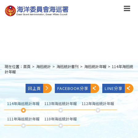
跳
到
主
要
內
容
Skip
to
main
content
現在位置：
首頁
>
海巡統計
>
海巡統計書刊
>
海巡統計年報
>
114年海巡統
:::
計年報
回上頁
FACEBOOK分享
LINE分享
114年海巡統計年報
113年海巡統計年報
112年海巡統計年報
111年海巡統計年報
110年海巡統計年報