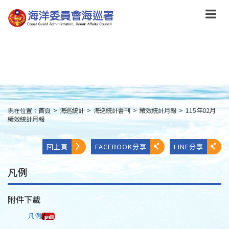
跳
到
主
要
內
容
Skip
to
main
content
現在位置：
首頁
>
海巡統計
>
海巡統計書刊
>
績效統計月報
>
115年02月
:::
績效統計月報
回上頁
FACEBOOK分享
LINE分享
凡例
附件下載
凡例