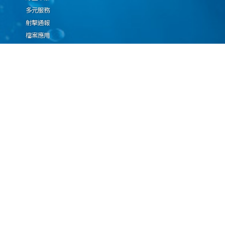
多元服務
射擊通報
檔案應用
廉政園地
生態檢核專區
廠商推薦勤(業)務科技
設(裝)備產品申辦須知
因應國際情勢強化經
濟社會及民生國安韌
性專區
隱私權保護宣告
資通安全政策
資料開放宣告
海洋委員會海巡署版權所有 copyright 2009 海巡報案專線：118
地址：116080台北市文山區興隆路3段296號 電話：(02)2239-9201
本網站支援IE、Firefox及Chrome瀏覽器，最佳瀏覽解析度 1024x768
更新日期
115年08月06日
瀏覽人次
67044827