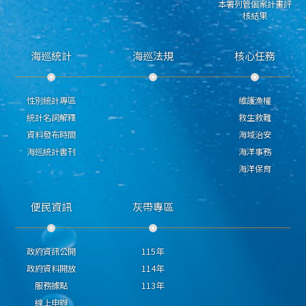
本署列管個案計畫評
核結果
海巡統計
海巡法規
核心任務
性別統計專區
維護漁權
統計名詞解釋
救生救難
資料發布時間
海域治安
海巡統計書刊
海洋事務
海洋保育
便民資訊
灰帶專區
政府資訊公開
115年
政府資料開放
114年
服務據點
113年
線上申辦