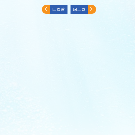
回頁首
回上頁