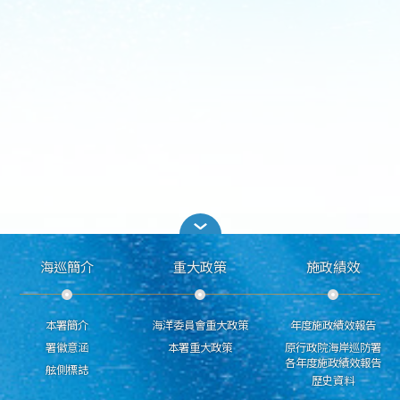
海巡簡介
重大政策
施政績效
本署簡介
海洋委員會重大政策
年度施政績效報告
署徽意涵
本署重大政策
原行政院海岸巡防署
各年度施政績效報告
舷側標誌
歷史資料