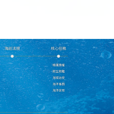
海巡法規
核心任務
維護漁權
救生救難
海域治安
海洋事務
海洋保育