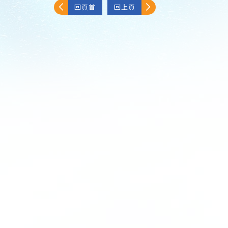
回頁首
回上頁