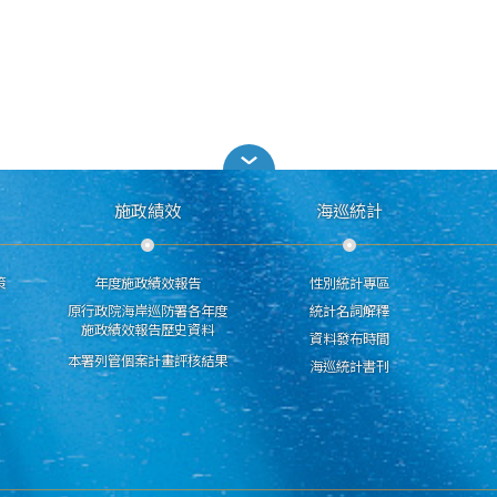
施政績效
海巡統計
策
年度施政績效報告
性別統計專區
原行政院海岸巡防署各年度
統計名詞解釋
施政績效報告歷史資料
資料發布時間
本署列管個案計畫評核結果
海巡統計書刊