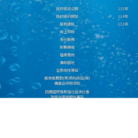
政府資訊公開
115年
政府資料開放
114年
服務據點
113年
線上申辦
多元服務
射擊通報
檔案應用
廉政園地
生態檢核專區
廠商推薦勤(業)務科技設(裝)
備產品申辦須知
因應國際情勢強化經濟社會
及民生國安韌性專區
隱私權保護宣告
資通安全政策
資料開放宣告