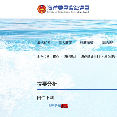
跳
到
主
要
內
容
Skip
to
main
content
海巡簡介
重大政策
施政績效
海巡統計
現在位置：
首頁
>
海巡統計
>
海巡統計書刊
>
績效統計
:::
提要分析
附件下載
提要分析