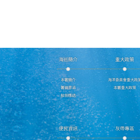
海巡簡介
重大政策
本署簡介
海洋委員會重大政
署徽意涵
本署重大政策
舷側標誌
便民資訊
灰帶專區