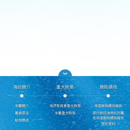
海巡簡介
重大政策
施政績效
本署簡介
海洋委員會重大政策
年度施政績效報告
署徽意涵
本署重大政策
原行政院海岸巡防署
各年度施政績效報告
舷側標誌
歷史資料