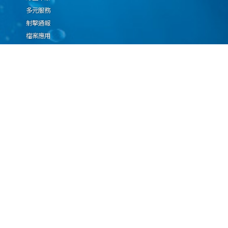
多元服務
射擊通報
檔案應用
廉政園地
生態檢核專區
廠商推薦勤(業)務科技
設(裝)備產品申辦須知
因應國際情勢強化經
濟社會及民生國安韌
性專區
隱私權保護宣告
資通安全政策
資料開放宣告
海洋委員會海巡署版權所有 copyright 2009 海巡報案專線：118
地址：116080台北市文山區興隆路3段296號 電話：(02)2239-9201
本網站支援IE、Firefox及Chrome瀏覽器，最佳瀏覽解析度 1024x768
更新日期
115年08月07日
瀏覽人次
1