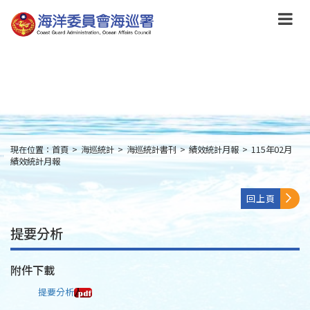
跳
到
主
要
內
容
Skip
to
main
content
現在位置：
首頁
>
海巡統計
>
海巡統計書刊
>
績效統計月報
>
115年02月
:::
績效統計月報
回上頁
提要分析
附件下載
提要分析