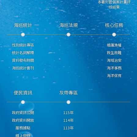
本署列管個案計畫評
核結果
海巡統計
海巡法規
核心任務
性別統計專區
維護漁權
統計名詞解釋
救生救難
資料發布時間
海域治安
海巡統計書刊
海洋事務
海洋保育
便民資訊
灰帶專區
政府資訊公開
115年
政府資料開放
114年
服務據點
113年
線上申辦