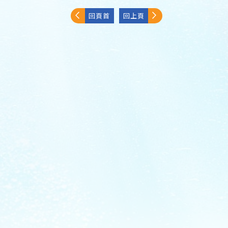
回頁首
回上頁