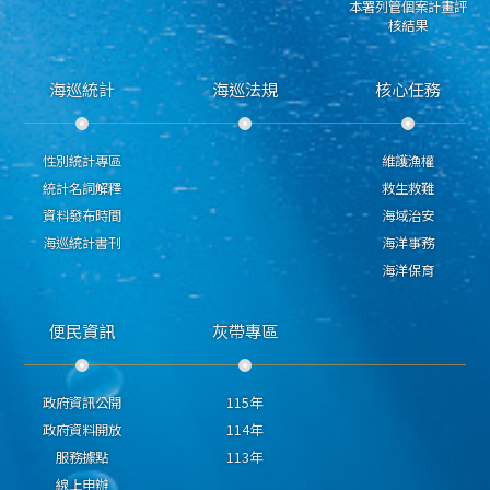
本署列管個案計畫評
核結果
海巡統計
海巡法規
核心任務
性別統計專區
維護漁權
統計名詞解釋
救生救難
資料發布時間
海域治安
海巡統計書刊
海洋事務
海洋保育
便民資訊
灰帶專區
政府資訊公開
115年
政府資料開放
114年
服務據點
113年
線上申辦