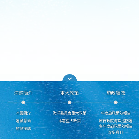
海巡簡介
重大政策
施政績效
本署簡介
海洋委員會重大政策
年度施政績效報告
署徽意涵
本署重大政策
原行政院海岸巡防署
各年度施政績效報告
舷側標誌
歷史資料