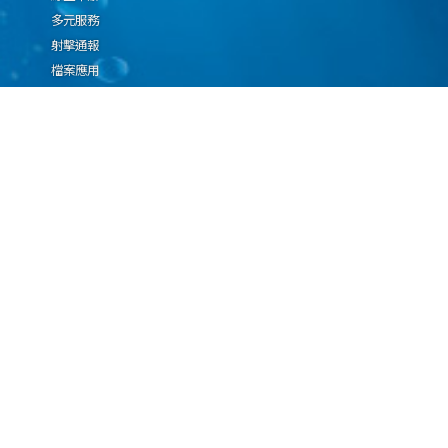
多元服務
射擊通報
檔案應用
廉政園地
生態檢核專區
廠商推薦勤(業)務科技
設(裝)備產品申辦須知
因應國際情勢強化經
濟社會及民生國安韌
性專區
隱私權保護宣告
資通安全政策
資料開放宣告
海洋委員會海巡署版權所有 copyright 2009 海巡報案專線：118
地址：116080台北市文山區興隆路3段296號 電話：(02)2239-9201
本網站支援IE、Firefox及Chrome瀏覽器，最佳瀏覽解析度 1024x768
更新日期
115年08月06日
瀏覽人次
67045980