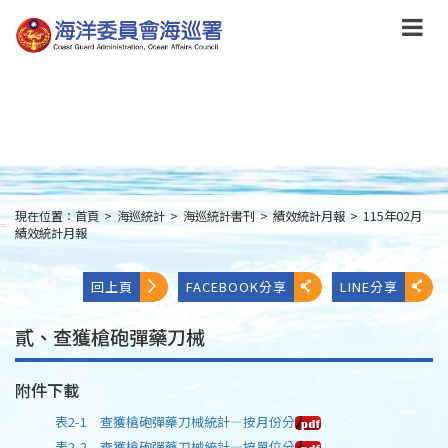
跳
到
主
要
內
容
Skip
to
main
content
現在位置：
首頁
>
海巡統計
>
海巡統計書刊
>
績效統計月報
>
115年02月
:::
績效統計月報
回上頁
FACEBOOK分享
LINE分享
貳、查獲槍砲彈藥刀械
附件下載
表2-1 查獲槍砲彈藥刀械統計—按月份分
表2-2 查獲槍砲彈藥刀械統計—按單位分