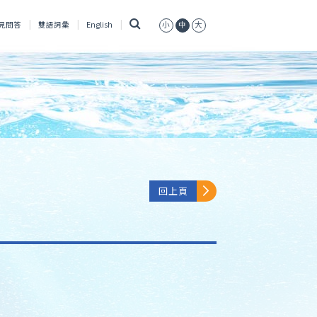
搜
見問答
雙語詞彙
English
小
中
大
尋
回上頁