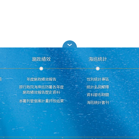
施政績效
海巡統計
策
年度施政績效報告
性別統計專區
原行政院海岸巡防署各年度
統計名詞解釋
施政績效報告歷史資料
資料發布時間
本署列管個案計畫評核結果
海巡統計書刊