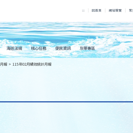
:::
回首頁
網站導覽
常
海巡法規
核心任務
便民資訊
灰帶專區
月報
>
115年02月績效統計月報