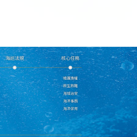
海巡法規
核心任務
維護漁權
救生救難
海域治安
海洋事務
海洋保育