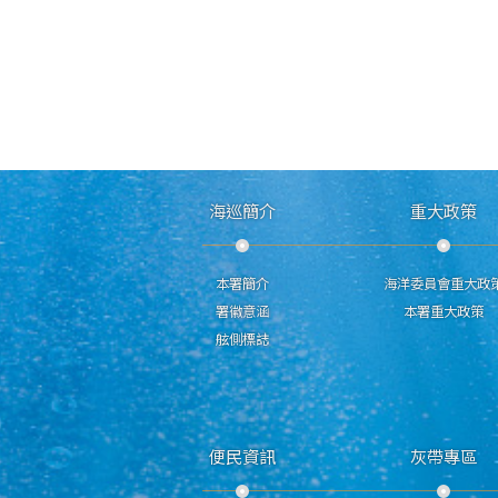
海巡簡介
重大政策
本署簡介
海洋委員會重大政
署徽意涵
本署重大政策
舷側標誌
便民資訊
灰帶專區