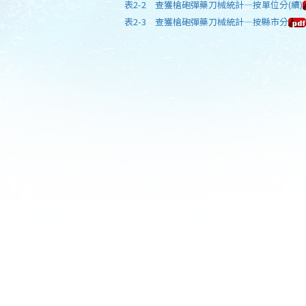
表2-2 查獲槍砲彈藥刀械統計—按單位分(續)
表2-3 查獲槍砲彈藥刀械統計—按縣市分