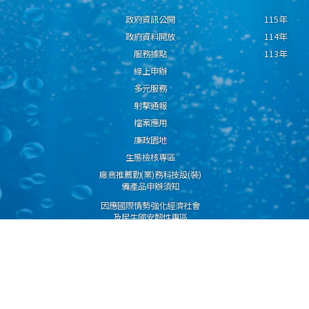
政府資訊公開
115年
政府資料開放
114年
服務據點
113年
線上申辦
多元服務
射擊通報
檔案應用
廉政園地
生態檢核專區
廠商推薦勤(業)務科技設(裝)
備產品申辦須知
因應國際情勢強化經濟社會
及民生國安韌性專區
隱私權保護宣告
資通安全政策
資料開放宣告