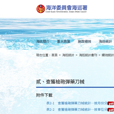
跳
到
主
要
內
容
Skip
to
main
content
海巡簡介
重大政策
施政績效
海巡統計
現在位置：
首頁
>
海巡統計
>
海巡統計書刊
>
績效統計
:::
貳、查獲槍砲彈藥刀械
附件下載
表2-1 查獲槍砲彈藥刀械統計—按月份分
表2-2 查獲槍砲彈藥刀械統計—按單位分