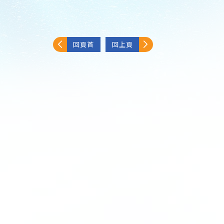
回頁首
回上頁