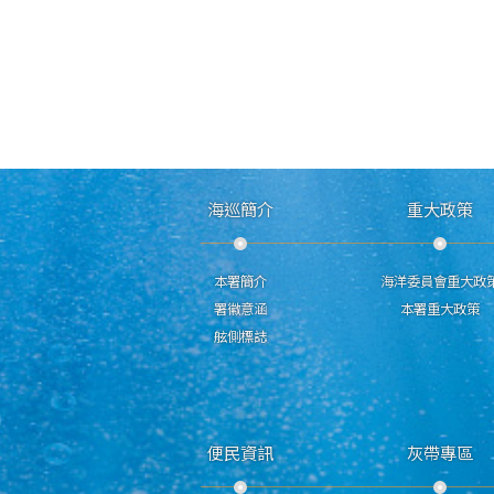
海巡簡介
重大政策
本署簡介
海洋委員會重大政
署徽意涵
本署重大政策
舷側標誌
便民資訊
灰帶專區