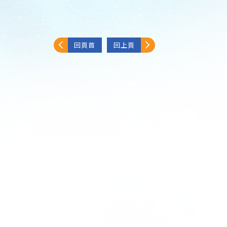
回頁首
回上頁