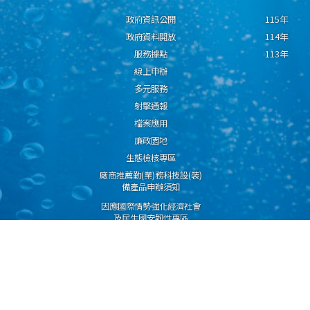
政府資訊公開
115年
政府資料開放
114年
服務據點
113年
線上申辦
多元服務
射擊通報
檔案應用
廉政園地
生態檢核專區
廠商推薦勤(業)務科技設(裝)
備產品申辦須知
因應國際情勢強化經濟社會
及民生國安韌性專區
隱私權保護宣告
資通安全政策
資料開放宣告