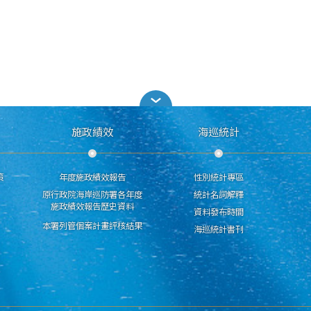
施政績效
海巡統計
策
年度施政績效報告
性別統計專區
原行政院海岸巡防署各年度
統計名詞解釋
施政績效報告歷史資料
資料發布時間
本署列管個案計畫評核結果
海巡統計書刊