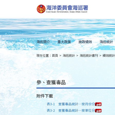
跳
到
主
要
內
容
Skip
to
main
content
海巡簡介
重大政策
施政績效
海巡統計
現在位置：
首頁
>
海巡統計
>
海巡統計書刊
>
績效統計
:::
參、查獲毒品
附件下載
表3-1 查獲毒品統計—按月份分
表3-2 查獲毒品統計—按單位分