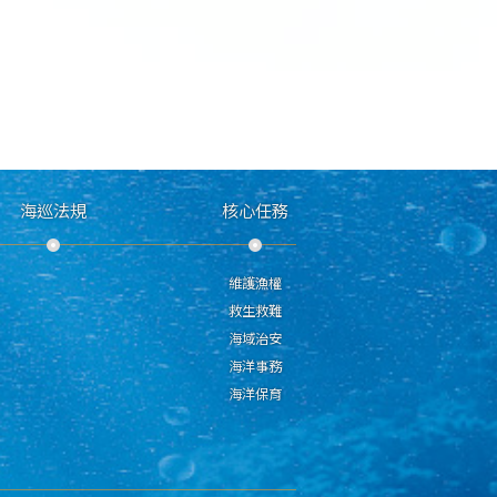
海巡法規
核心任務
維護漁權
救生救難
海域治安
海洋事務
海洋保育