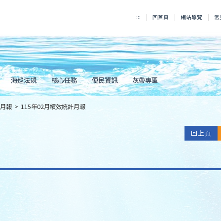
:::
回首頁
網站導覽
常
海巡法規
核心任務
便民資訊
灰帶專區
月報
>
115年02月績效統計月報
回上頁